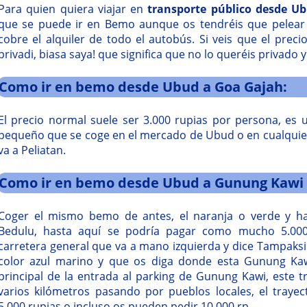
Para quien quiera viajar en
transporte público desde U
que se puede ir en Bemo aunque os tendréis que pelear
cobre el alquiler de todo el autobús. Si veis que el precio
privadi, biasa saya! que significa que no lo queréis privado 
Como ir en bemo desde Ubud a Goa Gajah:
El precio normal suele ser 3.000 rupias por persona, es
pequeño que se coge en el mercado de Ubud o en cualquier 
va a Peliatan.
Como ir en bemo desde Ubud a Gunung Kawi
Coger el mismo bemo de antes, el naranja o verde y h
Bedulu, hasta aquí se podría pagar como mucho 5.000
carretera general que va a mano izquierda y dice Tampaks
color azul marino y que os diga donde esta Gunung Kaw
principal de la entrada al parking de Gunung Kawi, este 
varios kilómetros pasando por pueblos locales, el traye
5.000 rupias o incluso os pueden pedir 10.000 rp.