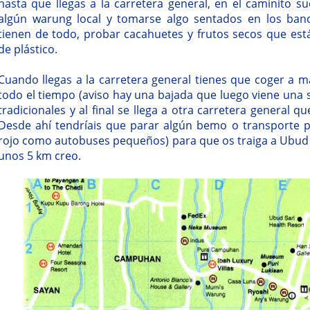
hasta que llegas a la carretera general, en el caminito 
algún warung local y tomarse algo sentados en los ba
tienen de todo, probar cacahuetes y frutos secos que est
de plástico.
Cuando llegas a la carretera general tienes que coger a ma
todo el tiempo (aviso hay una bajada que luego viene una s
tradicionales y al final se llega a otra carretera general q
Desde ahí tendríais que parar algún bemo o transporte pú
rojo como autobuses pequeños) para que os traiga a Ubud
unos 5 km creo.