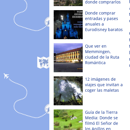
donde comprarlos
Donde comprar
entradas y pases
anuales a
Eurodisney baratos
Que ver en
Memmingen,
ciudad de la Ruta
Romántica
12 imágenes de
viajes que invitan a
coger las maletas
Guía de la Tierra
Media: Donde se
filmó El Señor de
los Anillos en