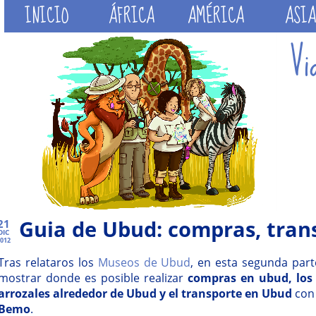
INICIO
ÁFRICA
AMÉRICA
ASIA
Guia de Ubud: compras, tran
21
DIC
012
Tras relataros los
Museos de Ubud
, en esta segunda par
mostrar donde es posible realizar
compras en ubud, los 
arrozales alrededor de Ubud y el transporte en Ubud
con 
Bemo
.