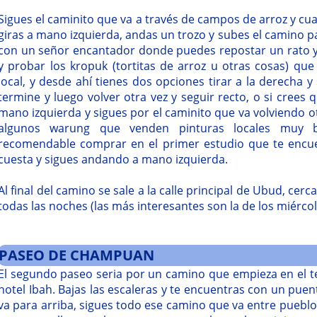
Sigues el caminito que va a través de campos de arroz y cu
giras a mano izquierda, andas un trozo y subes el camino 
con un señor encantador donde puedes repostar un rato y
y probar los kropuk (tortitas de arroz u otras cosas) qu
local, y desde ahí tienes dos opciones tirar a la derecha 
termine y luego volver otra vez y seguir recto, o si crees q
mano izquierda y sigues por el caminito que va volviendo o
algunos warung que venden pinturas locales muy b
recomendable comprar en el primer estudio que te encue
cuesta y sigues andando a mano izquierda.
Al final del camino se sale a la calle principal de Ubud, ce
todas las noches (las más interesantes son la de los miércol
PASEO DE CHAMPUAN
El segundo paseo seria por un camino que empieza en el
hotel Ibah. Bajas las escaleras y te encuentras con un puen
va para arriba, sigues todo ese camino que va entre pueblos