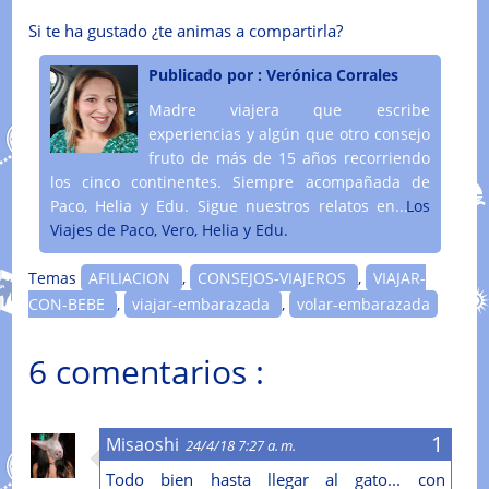
Si te ha gustado ¿te animas a compartirla?
Publicado por :
Verónica Corrales
Madre viajera que escribe
experiencias y algún que otro consejo
fruto de más de 15 años recorriendo
los cinco continentes. Siempre acompañada de
Paco, Helia y Edu. Sigue nuestros relatos en....
Los
Viajes de Paco, Vero, Helia y Edu.
Temas
AFILIACION
,
CONSEJOS-VIAJEROS
,
VIAJAR-
CON-BEBE
,
viajar-embarazada
,
volar-embarazada
6 comentarios :
Misaoshi
24/4/18 7:27 a. m.
Todo bien hasta llegar al gato... con