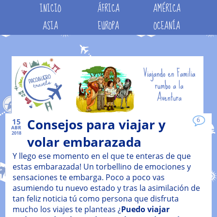
INICIO
ÁFRICA
AMÉRICA
ASIA
EUROPA
OCEANÍA
Consejos para viajar y
6
15
ABR
2018
volar embarazada
Y llego ese momento en el que te enteras de que
estas embarazada! Un torbellino de emociones y
sensaciones te embarga. Poco a poco vas
asumiendo tu nuevo estado y tras la asimilación de
tan feliz noticia tú como persona que disfruta
mucho los viajes te planteas ¿
Puedo viajar