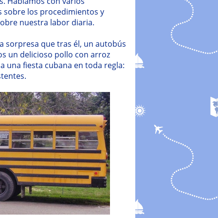
s. Hablamos con varios
s sobre los procedimientos y
bre nuestra labor diaria.
tra sorpresa que tras él, un autobús
s un delicioso pollo con arroz
da a una fiesta cubana en toda regla:
stentes.