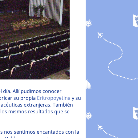
l día. Allí pudimos conocer
bricar su propia
Eritropoyetina
y su
acéuticas extranjeras. También
los mismos resultados que se
sos nos sentimos encantados con la