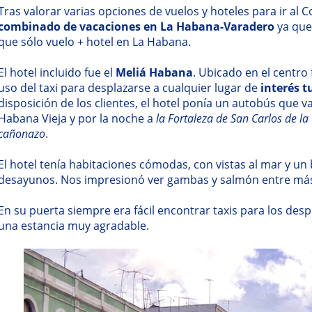
Tras valorar varias opciones de vuelos y hoteles para ir al
combinado de vacaciones en La Habana-Varadero
ya que
que sólo vuelo + hotel en La Habana.
El hotel incluido fue el
Meliá Habana
. Ubicado en el centro
uso del taxi para desplazarse a cualquier lugar de
interés t
disposición de los clientes, el hotel ponía un autobús que va
Habana Vieja y por la noche a
la Fortaleza de San Carlos de l
cañonazo
.
El hotel tenía habitaciones cómodas, con vistas al mar y un
desayunos. Nos impresionó ver gambas y salmón entre más
En su puerta siempre era fácil encontrar taxis para los desp
una estancia muy agradable.