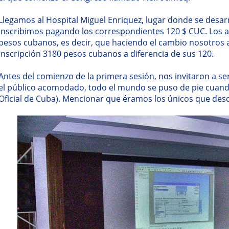
Llegamos al Hospital Miguel Enriquez, lugar donde se desarr
inscribimos pagando los correspondientes 120 $ CUC. Los a
pesos cubanos, es decir, que haciendo el cambio nosotro
inscripción 3180 pesos cubanos a diferencia de sus 120.
Antes del comienzo de la primera sesión, nos invitaron a sen
el público acomodado, todo el mundo se puso de pie cua
Oficial de Cuba). Mencionar que éramos los únicos que desc