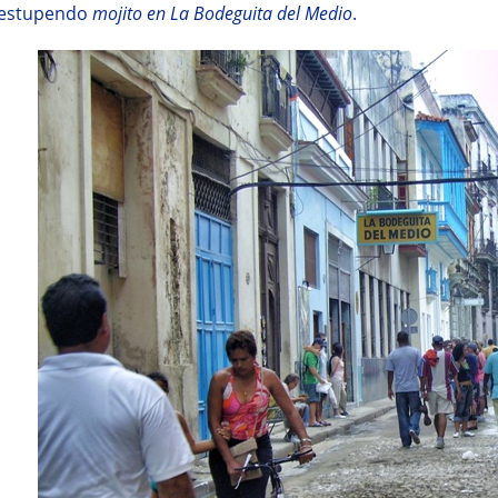
estupendo
mojito en La Bodeguita del Medio
.