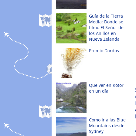
Guía de la Tierra
Media: Donde se
filmó El Señor de
los Anillos en
Nueva Zelanda
Premio Dardos
Que ver en Kotor
en un día
Como ir a las Blue
Mountains desde
Sydney