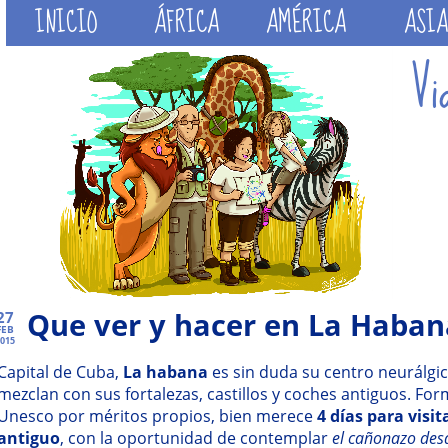
INICIO
ÁFRICA
AMÉRICA
ASIA
Que ver y hacer en La Haban
27
FEB
015
Capital de Cuba,
La habana
es sin duda su centro neurálgic
mezclan con sus fortalezas, castillos y coches antiguos. Fo
Unesco por méritos propios, bien merece
4 días para visi
antiguo
, con la oportunidad de contemplar
el cañonazo des