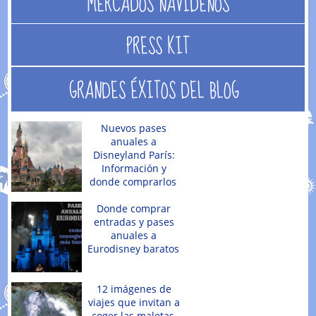
MERCADOS NAVIDEÑOS
PRESS KIT
GRANDES ÉXITOS DEL BLOG
Nuevos pases
anuales a
Disneyland París:
Información y
donde comprarlos
Donde comprar
entradas y pases
anuales a
Eurodisney baratos
12 imágenes de
viajes que invitan a
coger las maletas