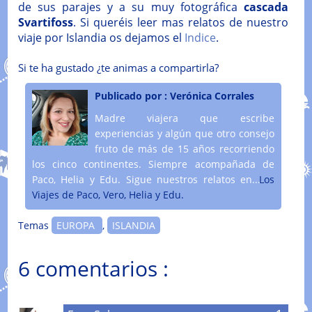
de sus parajes y a su muy fotográfica
cascada
Svartifoss
. Si queréis leer mas relatos de nuestro
viaje por Islandia os dejamos el
Indice
.
Si te ha gustado ¿te animas a compartirla?
Publicado por :
Verónica Corrales
Madre viajera que escribe
experiencias y algún que otro consejo
fruto de más de 15 años recorriendo
los cinco continentes. Siempre acompañada de
Paco, Helia y Edu. Sigue nuestros relatos en....
Los
Viajes de Paco, Vero, Helia y Edu.
Temas
EUROPA
,
ISLANDIA
6 comentarios :