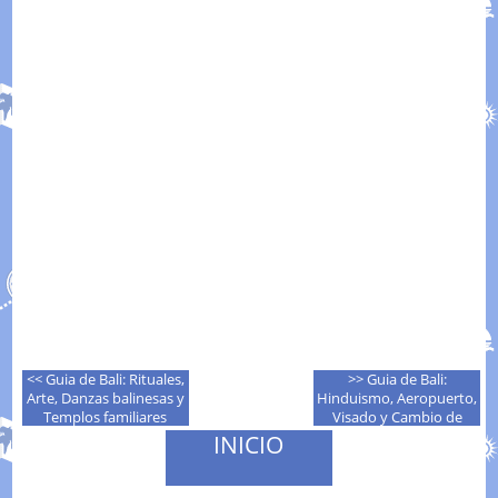
<< Guia de Bali: Rituales,
>> Guia de Bali:
Arte, Danzas balinesas y
Hinduismo, Aeropuerto,
Templos familiares
Visado y Cambio de
moneda
INICIO