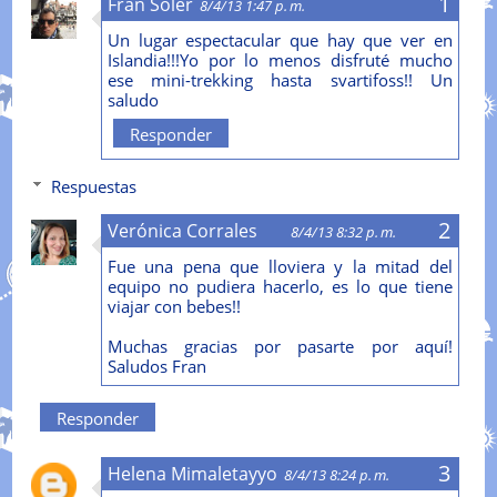
Fran Soler
8/4/13 1:47 p. m.
Un lugar espectacular que hay que ver en
Islandia!!!Yo por lo menos disfruté mucho
ese mini-trekking hasta svartifoss!! Un
saludo
Responder
Respuestas
Verónica Corrales
8/4/13 8:32 p. m.
Fue una pena que lloviera y la mitad del
equipo no pudiera hacerlo, es lo que tiene
viajar con bebes!!
Muchas gracias por pasarte por aquí!
Saludos Fran
Responder
Helena Mimaletayyo
8/4/13 8:24 p. m.