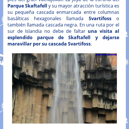
Parque Skaftafell
y su mayor atracción turística es
su pequeña cascada enmarcada entre columnas
basálticas hexagonales llamada
Svartifoss
o
también llamada cascada negra. En una ruta por el
sur de Islandia no debe de faltar
una visita al
esplendido parque de Skaftafell y dejarse
maravillar por su cascada Svartifoss
.