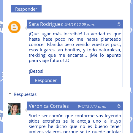
Responder
Sara Rodriguez
9/4/13 12:09 p. m.
¡Que lugar más increible! La verdad es que
hasta hace poco no me había planteado
conocer Islandia pero viendo vuestros post,
esos lugares tan bonitos, y todo naturaleza,
trekking que me encanta... ¡Me lo apunto
para viaje futuro! :D
¡Besos!
Responder
Respuestas
Verónica Corrales
9/4/13 7:17 p. m.
Suele ser común que conforme vas leyendo
sitios extraños se le antoja uno a ir...yo
siempre he dicho que no es bueno tener
amigos viajeros porque se te puede antojar