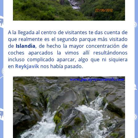
A la llegada al centro de visitantes te das cuenta de
que realmente es el segundo parque más visitado
de
Islandia
, de hecho la mayor concentración de
coches aparcados la vimos allí resultándonos
incluso complicado aparcar, algo que ni siquiera
en
Reykjavik
nos había pasado.