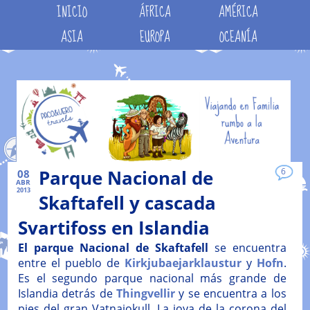
INICIO
ÁFRICA
AMÉRICA
ASIA
EUROPA
OCEANÍA
Parque Nacional de
6
08
ABR
2013
Skaftafell y cascada
Svartifoss en Islandia
El parque Nacional de Skaftafell
se encuentra
entre el pueblo de
Kirkjubaejarklaustur
y
Hofn
.
Es el segundo parque nacional más grande de
Islandia detrás de
Thingvellir
y se encuentra a los
pies del gran Vatnajokull. La joya de la corona del