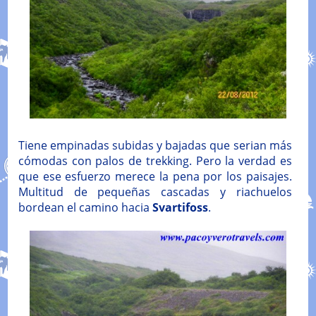
Tiene empinadas subidas y bajadas que serian más
cómodas con palos de trekking. Pero la verdad es
que ese esfuerzo merece la pena por los paisajes.
Multitud de pequeñas cascadas y riachuelos
bordean el camino hacia
Svartifoss
.