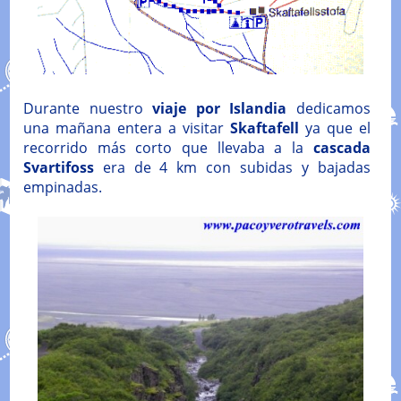
Durante nuestro
viaje por Islandia
dedicamos
una mañana entera a visitar
Skaftafell
ya que el
recorrido más corto que llevaba a la
cascada
Svartifoss
era de 4 km con subidas y bajadas
empinadas.