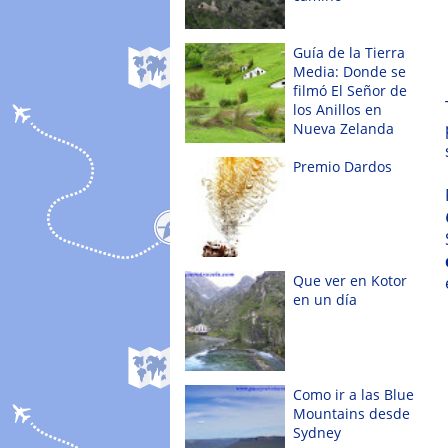
Guía de la Tierra
Media: Donde se
filmó El Señor de
los Anillos en
Nueva Zelanda
Premio Dardos
Que ver en Kotor
en un día
Como ir a las Blue
Mountains desde
Sydney