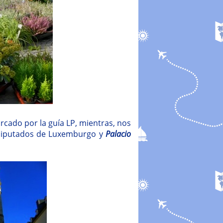
cado por la guía LP, mientras, nos
 Diputados de Luxemburgo y
Palacio