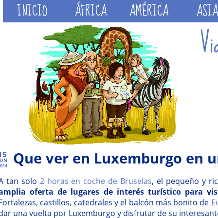
INICIO
ÁFRICA
AMÉRICA
ASIA
Que ver en Luxemburgo en u
15
JUN
014
A tan solo
2 horas en coche de Bruselas
, el pequeño y ri
amplia oferta de lugares de interés turístico para vis
Fortalezas, castillos, catedrales y el balcón más bonito de
E
dar una vuelta por Luxemburgo y disfrutar de su interesan