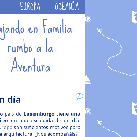
EUROPA
OCEANÍA
n día
8
co país de
Luxemburgo tiene una
itar
en una escapada de un día.
uropa
son suficientes motivos para
te arquitectura. ¿Nos acompañáis?