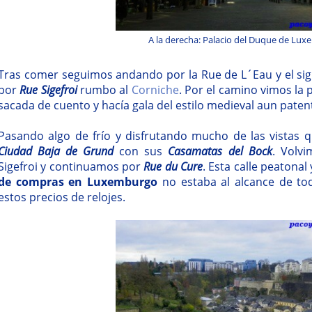
A la derecha: Palacio del Duque de Lu
Tras comer seguimos andando por la Rue de L´Eau y el sig
por
Rue Sigefroi
rumbo al
Corniche
. Por el camino vimos la 
sacada de cuento y hacía gala del estilo medieval aun pat
Pasando algo de frío y disfrutando mucho de las vistas q
Ciudad Baja de Grund
con sus
Casamatas del Bock
. Volv
Sigefroi y continuamos por
Rue du Cure
. Esta calle peatona
de compras en Luxemburgo
no estaba al alcance de to
estos precios de relojes.