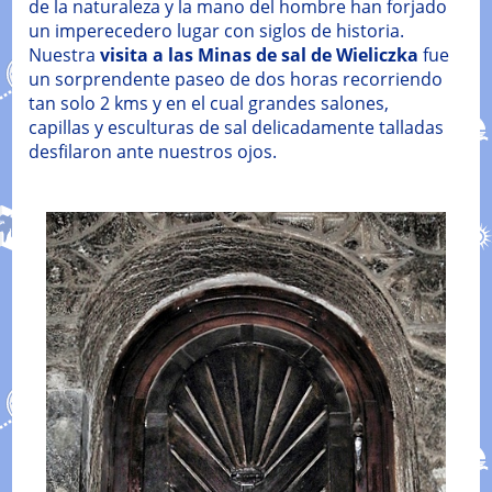
de la naturaleza y la mano del hombre han forjado
un imperecedero lugar con siglos de historia.
Nuestra
visita a las Minas de sal de Wieliczka
fue
un sorprendente paseo de dos horas recorriendo
tan solo 2 kms y en el cual grandes salones,
capillas y esculturas de sal delicadamente talladas
desfilaron ante nuestros ojos.