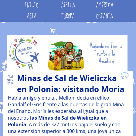
INICIO
ÁFRICA
AMÉRICA
ASIA
EUROPA
OCEANÍA
Minas de Sal de Wieliczka
38
13
NOV
2014
en Polonia: visitando Moria
Habla amigo y entra…Mellon! decía en elfico
Gandalf el Gris frente a las puertas de la gran Mina
del Enano.
Moría
les esperaba al igual que a
nosotros
las Minas de Sal de Wieliczka en
Polonia
. A más de 327 metros bajo el suelo y con
una extensión superior a 300 kms, una joya única