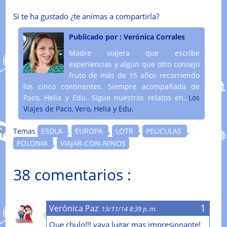
Si te ha gustado ¿te animas a compartirla?
Publicado por :
Verónica Corrales
Madre viajera que escribe
experiencias y algún que otro consejo
fruto de más de 15 años recorriendo
los cinco continentes. Siempre acompañada de
Paco, Helia y Edu. Sigue nuestros relatos en....
Los
Viajes de Paco, Vero, Helia y Edu.
Temas
ESDLA
,
EUROPA
,
LOTR
,
PELICULAS
,
POLONIA
,
VIAJAR-CON-NINOS
38 comentarios :
Verónica Paz
13/11/14 8:39 p. m.
Que chulo!!! vaya lugar mas impresionante!