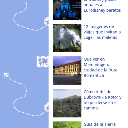
anuales a
Eurodisney baratos
12 imágenes de
viajes que invitan a
coger las maletas
Que ver en
Memmingen,
ciudad de la Ruta
Romántica
Cómo ir desde
Dubrovnik a Kotor y
no perderse en el
camino
Guía de la Tierra