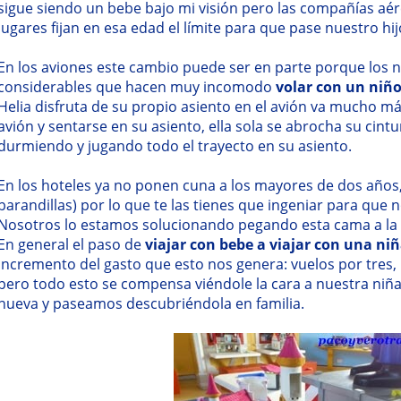
sigue siendo un bebe bajo mi visión pero las compañías aér
lugares fijan en esa edad el límite para que pase nuestro hi
En los aviones este cambio puede ser en parte porque los 
considerables que hacen muy incomodo
volar con un niñ
Helia disfruta de su propio asiento en el avión va mucho má
avión y sentarse en su asiento, ella sola se abrocha su cint
durmiendo y jugando todo el trayecto en su asiento.
En los hoteles ya no ponen cuna a los mayores de dos años,
barandillas) por lo que te las tienes que ingeniar para que n
Nosotros lo estamos solucionando pegando esta cama a la p
En general el paso de
viajar con bebe a viajar con una ni
incremento del gasto que esto nos genera: vuelos por tres,
pero todo esto se compensa viéndole la cara a nuestra niñ
nueva y paseamos descubriéndola en familia.