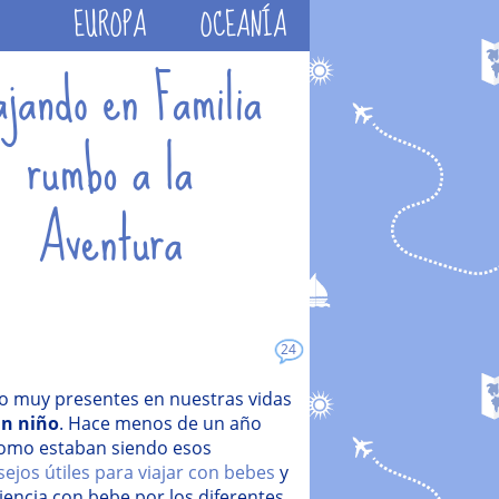
EUROPA
OCEANÍA
24
o muy presentes en nuestras vidas
un niño
. Hace menos de un año
omo estaban siendo esos
ejos útiles para viajar con bebes
y
encia con bebe por los diferentes