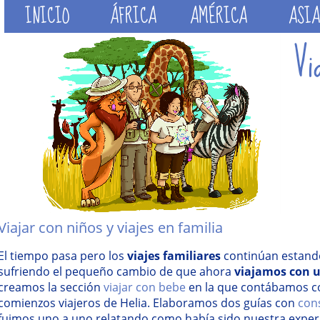
INICIO
ÁFRICA
AMÉRICA
ASIA
Viajar con niños y viajes en familia
El tiempo pasa pero los
viajes familiares
continúan estand
sufriendo el pequeño cambio de que ahora
viajamos con 
creamos la sección
viajar con bebe
en la que contábamos c
comienzos viajeros de Helia. Elaboramos dos guías con
cons
fuimos uno a uno relatando como había sido nuestra experi