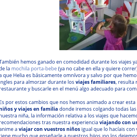
También hemos ganado en comodidad durante los viajes ya
de la
mochila porta-bebe
(ya no cabe en ella y quiere corre
a que Helia es básicamente omnívora y salvo por que hemo
ingles para almorzar durante los
viajes familiares
, resulta
restaurante y buscarle en el menú algo adecuado para com
Es por estos cambios que nos hemos animado a crear esta
niños y viajes en familia
donde iremos colgando todas las 
nuestra niña, la información relativa a los viajes que hacem
recomendaciones tras nuestra experiencia
viajando con u
anime a
viajar con vuestros niños
igual que lo hacíais co
tiene mucho que enseñarle a nuestros hijos ¡no los dejemos