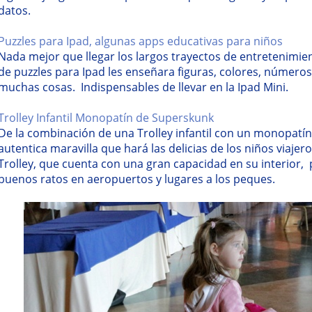
datos.
Puzzles para Ipad, algunas apps educativas para niños
Nada mejor que llegar los largos trayectos de entretenimien
de puzzles para Ipad les enseñara figuras, colores, números
muchas cosas. Indispensables de llevar en la Ipad Mini.
Trolley Infantil Monopatín de Superskunk
De la combinación de una Trolley infantil con un monopatí
autentica maravilla que hará las delicias de los niños viajero
Trolley, que cuenta con una gran capacidad en su interior
buenos ratos en aeropuertos y lugares a los peques.