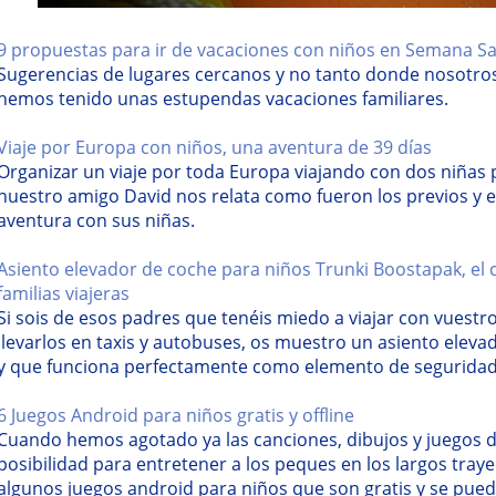
9 propuestas para ir de vacaciones con niños en Semana S
Sugerencias de lugares cercanos y no tanto donde nosotro
hemos tenido unas estupendas vacaciones familiares.
Viaje por Europa con niños, una aventura de 39 días
Organizar un viaje por toda Europa viajando con dos niñas p
nuestro amigo David nos relata como fueron los previos y e
aventura con sus niñas.
Asiento elevador de coche para niños Trunki Boostapak, el
familias viajeras
Si sois de esos padres que tenéis miedo a viajar con vuest
llevarlos en taxis y autobuses, os muestro un asiento elev
y que funciona perfectamente como elemento de seguridad 
6 Juegos Android para niños gratis y offline
Cuando hemos agotado ya las canciones, dibujos y juegos 
posibilidad para entretener a los peques en los largos tray
algunos juegos android para niños que son gratis y se pued