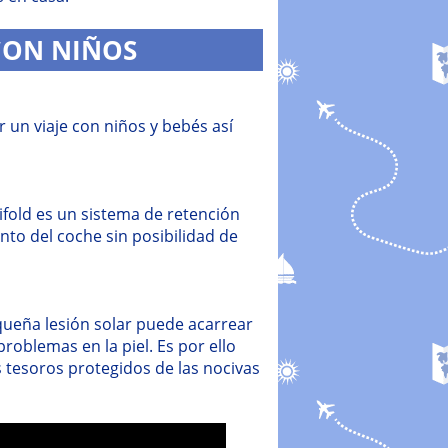
CON NIÑOS
un viaje con niños y bebés así
fold es un sistema de retención
ento del coche sin posibilidad de
queña lesión solar puede acarrear
roblemas en la piel. Es por ello
 tesoros protegidos de las nocivas