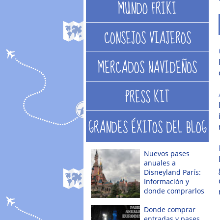
MUNDO FRIKI
CONSEJOS VIAJEROS
MERCADOS NAVIDEÑOS
PRESS KIT
GRANDES ÉXITOS DEL BLOG
Nuevos pases
anuales a
Disneyland París:
Información y
donde comprarlos
Donde comprar
entradas y pases