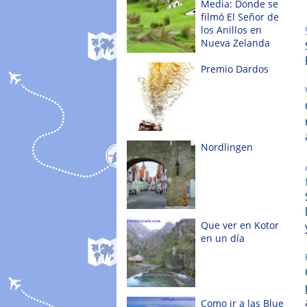
Media: Donde se
filmó El Señor de
los Anillos en
Nueva Zelanda
Premio Dardos
Nordlingen
Que ver en Kotor
en un día
Como ir a las Blue