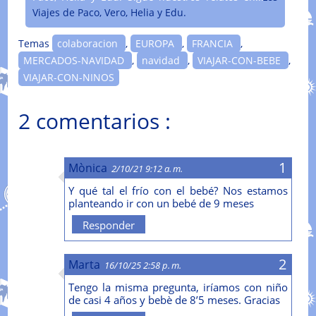
Viajes de Paco, Vero, Helia y Edu.
Temas
colaboracion
,
EUROPA
,
FRANCIA
,
MERCADOS-NAVIDAD
,
navidad
,
VIAJAR-CON-BEBE
,
VIAJAR-CON-NINOS
2 comentarios :
Mònica
2/10/21 9:12 a. m.
Y qué tal el frío con el bebé? Nos estamos
planteando ir con un bebé de 9 meses
Responder
Marta
16/10/25 2:58 p. m.
Tengo la misma pregunta, iríamos con niño
de casi 4 años y bebè de 8’5 meses. Gracias