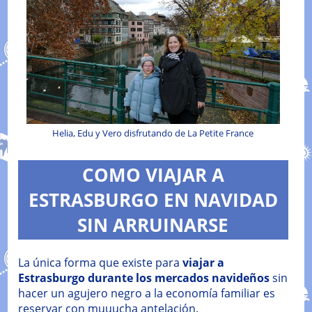
Helia, Edu y Vero disfrutando de La Petite France
COMO VIAJAR A
ESTRASBURGO EN NAVIDAD
SIN ARRUINARSE
La única forma que existe para
viajar a
Estrasburgo durante los mercados navideños
sin
hacer un agujero negro a la economía familiar es
reservar con muuucha antelación.