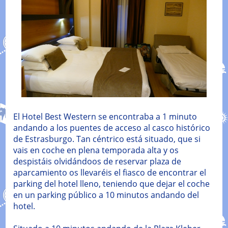
El Hotel Best Western se encontraba a 1 minuto
andando a los puentes de acceso al casco histórico
de Estrasburgo. Tan céntrico está situado, que si
vais en coche en plena temporada alta y os
despistáis olvidándoos de reservar plaza de
aparcamiento os llevaréis el fiasco de encontrar el
parking del hotel lleno, teniendo que dejar el coche
en un parking público a 10 minutos andando del
hotel.