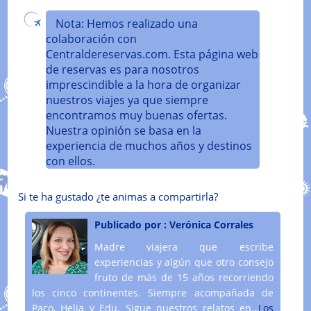
Nota: Hemos realizado una
colaboración con
Centraldereservas.com. Esta página web
de reservas es para nosotros
imprescindible a la hora de organizar
nuestros viajes ya que siempre
encontramos muy buenas ofertas.
Nuestra opinión se basa en la
experiencia de muchos años y destinos
con ellos.
Si te ha gustado ¿te animas a compartirla?
Publicado por :
Verónica Corrales
Madre viajera que escribe
experiencias y algún que otro consejo
fruto de más de 15 años recorriendo
los cinco continentes. Siempre acompañada de
Paco, Helia y Edu. Sigue nuestros relatos en....
Los