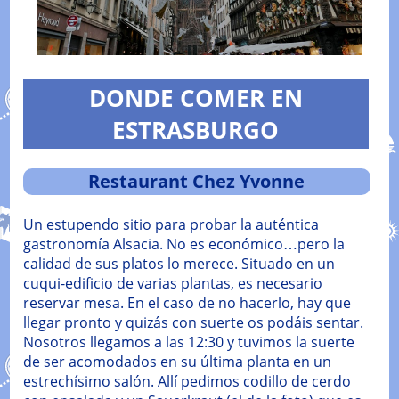
DONDE COMER EN
ESTRASBURGO
Restaurant Chez Yvonne
Un estupendo sitio para probar la auténtica
gastronomía Alsacia. No es económico…pero la
calidad de sus platos lo merece. Situado en un
cuqui-edificio de varias plantas, es necesario
reservar mesa. En el caso de no hacerlo, hay que
llegar pronto y quizás con suerte os podáis sentar.
Nosotros llegamos a las 12:30 y tuvimos la suerte
de ser acomodados en su última planta en un
estrechísimo salón. Allí pedimos codillo de cerdo