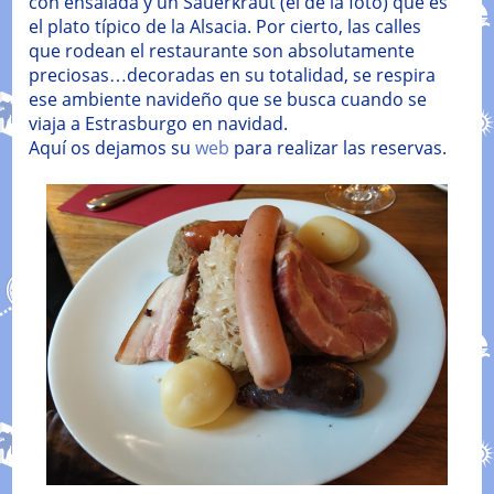
con ensalada y un Sauerkraut (el de la foto) que es
el plato típico de la Alsacia. Por cierto, las calles
que rodean el restaurante son absolutamente
preciosas…decoradas en su totalidad, se respira
ese ambiente navideño que se busca cuando se
viaja a Estrasburgo en navidad.
Aquí os dejamos su
web
para realizar las reservas.