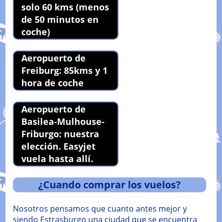
solo 60 kms (menos
de 50 minutos en
coche)
Aeropuerto de
Freiburg: 85kms y 1
hora de coche
Aeropuerto de
Basilea-Mulhouse-
Friburgo: nuestra
elección. Easyjet
vuela hasta allí.
¿Cuando comprar los vuelos?
Nosotros pensamos que cuanto antes mejor y
siendo Estrasburgo una ciudad que se encuentra