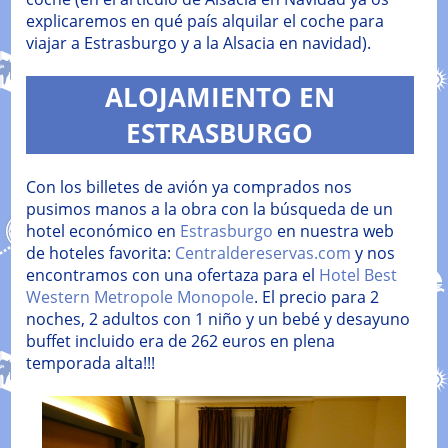
explicaremos en qué país alquilar el coche para
viajar a Estrasburgo y a la Alsacia en navidad).
ALOJAMIENTO EN
ESTRASBURGO
Con los billetes de avión ya comprados nos
pusimos manos a la obra con la búsqueda de un
hotel económico en
Estrasburgo
en nuestra web
de hoteles favorita:
Centraldereservas.com
y nos
encontramos con una ofertaza para el
Hotel Best
Western Metropole Monopole
. El precio para 2
noches, 2 adultos con 1 niño y un bebé y desayuno
buffet incluido era de 262 euros en plena
temporada alta!!!