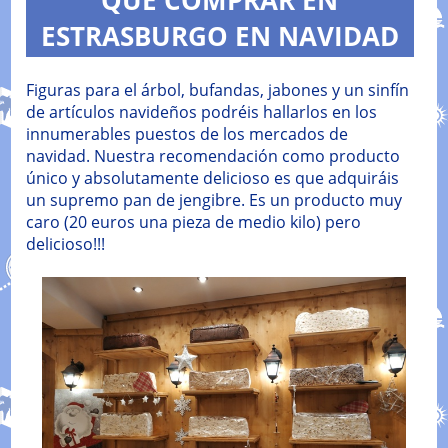
QUE COMPRAR EN
ESTRASBURGO EN NAVIDAD
Figuras para el árbol, bufandas, jabones y un sinfín
de artículos navideños podréis hallarlos en los
innumerables puestos de los mercados de
navidad. Nuestra recomendación como producto
único y absolutamente delicioso es que adquiráis
un supremo pan de jengibre. Es un producto muy
caro (20 euros una pieza de medio kilo) pero
delicioso!!!