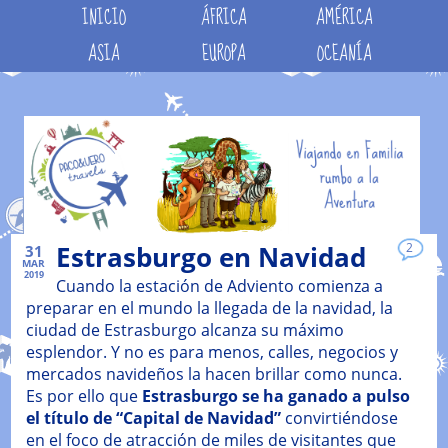
INICIO
ÁFRICA
AMÉRICA
ASIA
EUROPA
OCEANÍA
Estrasburgo en Navidad
2
31
MAR
2019
Cuando la estación de Adviento comienza a
preparar en el mundo la llegada de la navidad, la
ciudad de Estrasburgo alcanza su máximo
esplendor. Y no es para menos, calles, negocios y
mercados navideños la hacen brillar como nunca.
Es por ello que
Estrasburgo se ha ganado a pulso
el título de “Capital de Navidad”
convirtiéndose
en el foco de atracción de miles de visitantes que