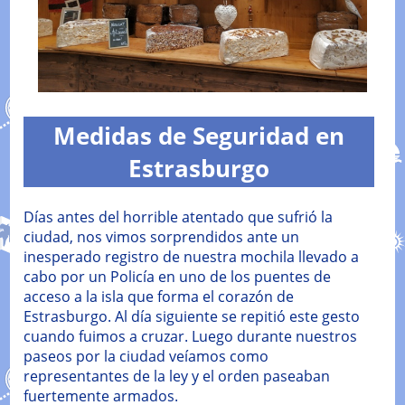
Medidas de Seguridad en
Estrasburgo
Días antes del horrible atentado que sufrió la
ciudad, nos vimos sorprendidos ante un
inesperado registro de nuestra mochila llevado a
cabo por un Policía en uno de los puentes de
acceso a la isla que forma el corazón de
Estrasburgo. Al día siguiente se repitió este gesto
cuando fuimos a cruzar. Luego durante nuestros
paseos por la ciudad veíamos como
representantes de la ley y el orden paseaban
fuertemente armados.