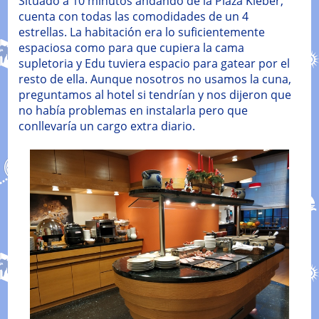
Situado a 10 minutos andando de la Plaza Kleber,
cuenta con todas las comodidades de un 4
estrellas. La habitación era lo suficientemente
espaciosa como para que cupiera la cama
supletoria y Edu tuviera espacio para gatear por el
resto de ella. Aunque nosotros no usamos la cuna,
preguntamos al hotel si tendrían y nos dijeron que
no había problemas en instalarla pero que
conllevaría un cargo extra diario.