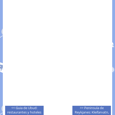
<< Guia de Ubud:
>> Peninsula de
restaurantes y hoteles
Reykjanes: Kleifarvatn,