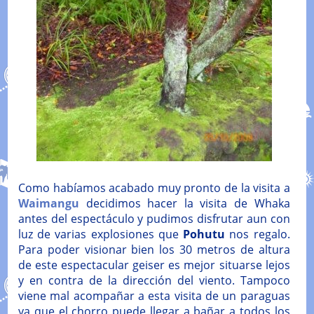
Como habíamos acabado muy pronto de la visita a
Waimangu
decidimos hacer la visita de Whaka
antes del espectáculo y pudimos disfrutar aun con
luz de varias explosiones que
Pohutu
nos regalo.
Para poder visionar bien los 30 metros de altura
de este espectacular geiser es mejor situarse lejos
y en contra de la dirección del viento. Tampoco
viene mal acompañar a esta visita de un paraguas
ya que el chorro puede llegar a bañar a todos los