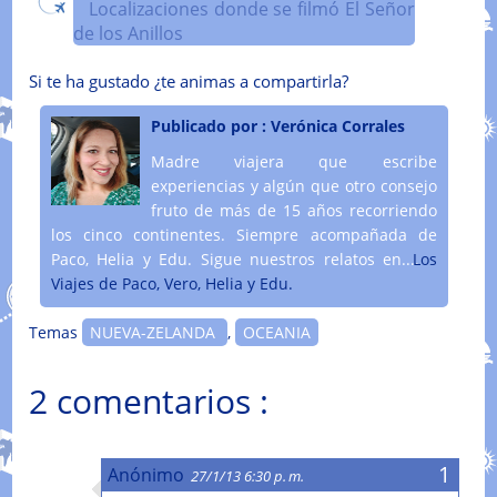
Localizaciones donde se filmó El Señor
de los Anillos
Si te ha gustado ¿te animas a compartirla?
Publicado por :
Verónica Corrales
Madre viajera que escribe
experiencias y algún que otro consejo
fruto de más de 15 años recorriendo
los cinco continentes. Siempre acompañada de
Paco, Helia y Edu. Sigue nuestros relatos en....
Los
Viajes de Paco, Vero, Helia y Edu.
Temas
NUEVA-ZELANDA
,
OCEANIA
2 comentarios :
Anónimo
27/1/13 6:30 p. m.