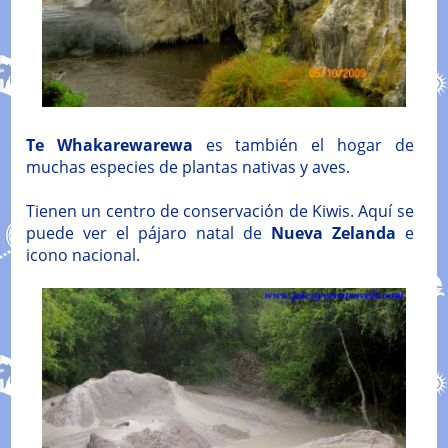
Te Whakarewarewa
es también el hogar de
muchas especies de plantas nativas y aves.
Tienen un centro de conservación de Kiwis. Aquí se
puede ver el pájaro natal de
Nueva Zelanda
e
icono nacional.