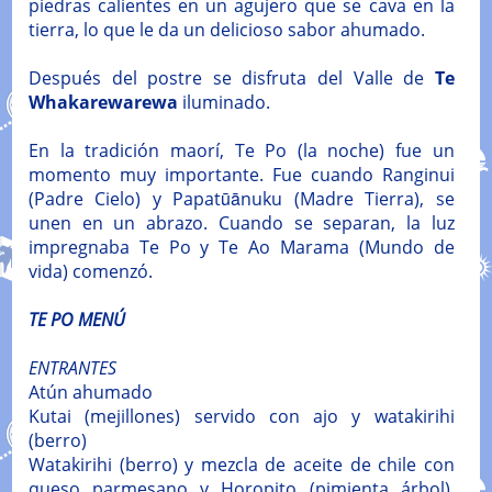
piedras calientes en un agujero que se cava en la
tierra, lo que le da un delicioso sabor ahumado.
Después del postre se disfruta del Valle de
Te
Whakarewarewa
iluminado.
En la tradición maorí, Te Po (la noche) fue un
momento muy importante. Fue cuando Ranginui
(Padre Cielo) y Papatūānuku (Madre Tierra), se
unen en un abrazo. Cuando se separan, la luz
impregnaba Te Po y Te Ao Marama (Mundo de
vida) comenzó.
TE PO MENÚ
ENTRANTES
Atún ahumado
Kutai (mejillones) servido con ajo y watakirihi
(berro)
Watakirihi (berro) y mezcla de aceite de chile con
queso parmesano y Horopito (pimienta árbol),