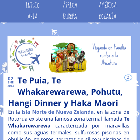
INICIO
ÁFRICA
AMÉRICA
ASIA
EUROPA
OCEANÍA
Te Puia, Te
2
02
ENE
2013
Whakarewarewa, Pohutu,
Hangi Dinner y Haka Maori
En la
Isla Norte de Nueva Zelanda
, en la zona de
Rotorua existe una famosa zona termal llamada
Te
Whakarewarewa
caracterizada por maravillas
como sus aguas termales, sulfurosas piscinas en
ebullición, geiseres, terrazas de sílice y piscinas de