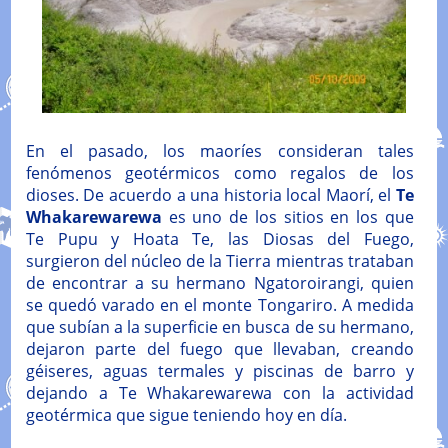
En el pasado, los maoríes consideran tales
fenómenos geotérmicos como regalos de los
dioses. De acuerdo a una historia local Maorí, el
Te
Whakarewarewa
es uno de los sitios en los que
Te Pupu y Hoata Te, las Diosas del Fuego,
surgieron del núcleo de la Tierra mientras trataban
de encontrar a su hermano Ngatoroirangi, quien
se quedó varado en el monte Tongariro. A medida
que subían a la superficie en busca de su hermano,
dejaron parte del fuego que llevaban, creando
géiseres, aguas termales y piscinas de barro y
dejando a Te Whakarewarewa con la actividad
geotérmica que sigue teniendo hoy en día.