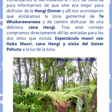
para informarnos de que sitio era mejor para
disfrutar de la
Hangi Dinner
y allí nos aconsejaron
que visitáramos la zona geotermal de
Te
Whakarewarewa
y de camino disfrutar de una
deliciosa
cena Hangi
. Tras este consejo
compramos directamente allí las entradas para los
dos sitios que incluía:
Espectáculo maorí con
Haka Maori, cena Hangi y visita del Geiser
Pohutu
a la luz de la luna.