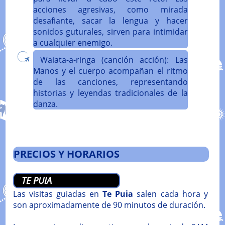
acciones agresivas, como mirada
desafiante, sacar la lengua y hacer
sonidos guturales, sirven para intimidar
a cualquier enemigo.
Waiata-a-ringa (canción acción): Las
Manos y el cuerpo acompañan el ritmo
de las canciones, representando
historias y leyendas tradicionales de la
danza.
PRECIOS Y HORARIOS
TE PUIA
Las visitas guiadas en
Te Puia
salen cada hora y
son aproximadamente de 90 minutos de duración.