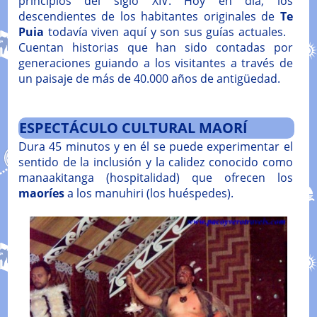
principios del siglo XIV. Hoy en día, los
descendientes de los habitantes originales de
Te
Puia
todavía viven aquí y son sus guías actuales.
Cuentan historias que han sido contadas por
generaciones guiando a los visitantes a través de
un paisaje de más de 40.000 años de antigüedad.
ESPECTÁCULO CULTURAL MAORÍ
Dura 45 minutos y en él se puede experimentar el
sentido de la inclusión y la calidez conocido como
manaakitanga (hospitalidad) que ofrecen los
maoríes
a los manuhiri (los huéspedes).