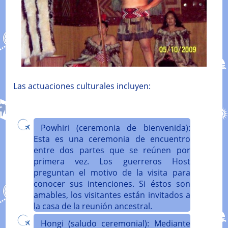
Las actuaciones culturales incluyen:
Powhiri (ceremonia de bienvenida):
Esta es una ceremonia de encuentro
entre dos partes que se reúnen por
primera vez. Los guerreros Host
preguntan el motivo de la visita para
conocer sus intenciones. Si éstos son
amables, los visitantes están invitados a
la casa de la reunión ancestral.
Hongi (saludo ceremonial): Mediante