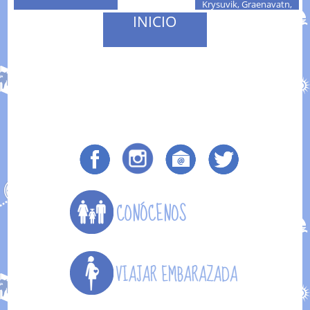
Krysuvik, Graenavatn,
Blue Lagoon y
INICIO
Krysuvikurberg