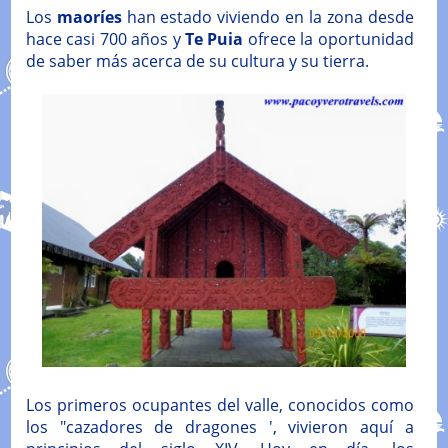
Los
maoríes
han estado viviendo en la zona desde
hace casi 700 años y
Te Puia
ofrece la oportunidad
de saber más acerca de su cultura y su tierra.
Los primeros ocupantes del valle, conocidos como
los "cazadores de dragones ', vivieron aquí a