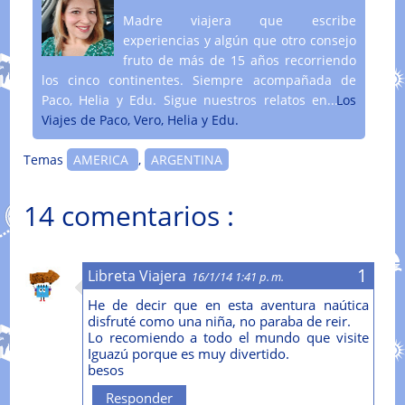
Madre viajera que escribe
experiencias y algún que otro consejo
fruto de más de 15 años recorriendo
los cinco continentes. Siempre acompañada de
Paco, Helia y Edu. Sigue nuestros relatos en....
Los
Viajes de Paco, Vero, Helia y Edu.
Temas
AMERICA
,
ARGENTINA
14 comentarios :
Libreta Viajera
16/1/14 1:41 p. m.
He de decir que en esta aventura naútica
disfruté como una niña, no paraba de reir.
Lo recomiendo a todo el mundo que visite
Iguazú porque es muy divertido.
besos
Responder