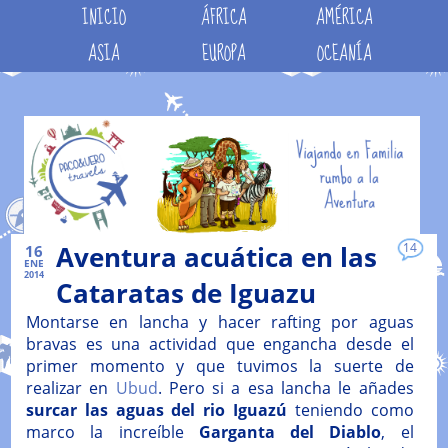
INICIO
ÁFRICA
AMÉRICA
ASIA
EUROPA
OCEANÍA
Aventura acuática en las
14
16
ENE
2014
Cataratas de Iguazu
Montarse en lancha y hacer rafting por aguas
bravas es una actividad que engancha desde el
primer momento y que tuvimos la suerte de
realizar en
Ubud
. Pero si a esa lancha le añades
surcar las aguas del rio Iguazú
teniendo como
marco la increíble
Garganta del Diablo
, el