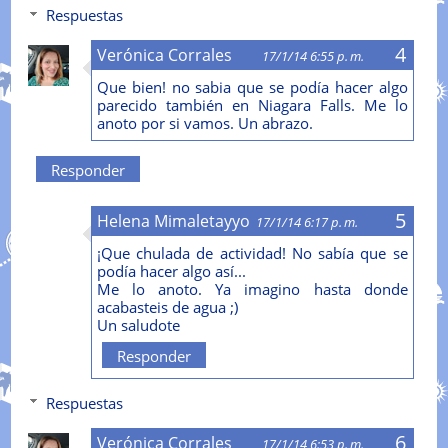
Respuestas
Verónica Corrales
17/1/14 6:55 p. m.
Que bien! no sabia que se podía hacer algo
parecido también en Niagara Falls. Me lo
anoto por si vamos. Un abrazo.
Responder
Helena Mimaletayyo
17/1/14 6:17 p. m.
¡Que chulada de actividad! No sabía que se
podía hacer algo así...
Me lo anoto. Ya imagino hasta donde
acabasteis de agua ;)
Un saludote
Responder
Respuestas
Verónica Corrales
17/1/14 6:53 p. m.