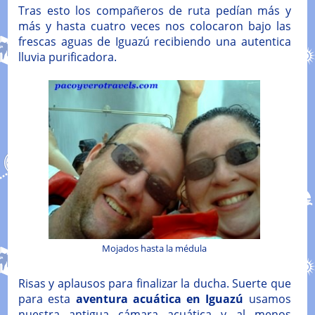
Tras esto los compañeros de ruta pedían más y
más y hasta cuatro veces nos colocaron bajo las
frescas aguas de Iguazú recibiendo una autentica
lluvia purificadora.
Mojados hasta la médula
Risas y aplausos para finalizar la ducha. Suerte que
para esta
aventura acuática en Iguazú
usamos
nuestra antigua cámara acuática y al menos