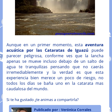
Aunque en un primer momento, esta
aventura
acuática por las Cataratas de Iguazú
puede
parecer peligrosa, conforme ves que la lancha
apenas se mueve incluso debajo de un salto de
agua te tranquilizas pensando que no caerás
irremediablemente y la verdad es que esta
experiencia bien merece un poco de riesgo, no
todos los días se baña uno en la catarata mas
caudalosa del mundo.
Si te ha gustado ¿te animas a compartirla?
Publicado por :
Verónica Corrales