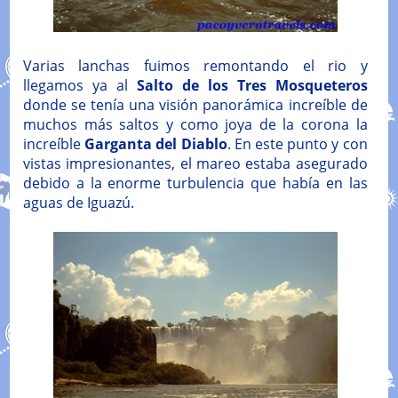
Varias lanchas fuimos remontando el rio y
llegamos ya al
Salto de los Tres Mosqueteros
donde se tenía una visión panorámica increíble de
muchos más saltos y como joya de la corona la
increíble
Garganta del Diablo
. En este punto y con
vistas impresionantes, el mareo estaba asegurado
debido a la enorme turbulencia que había en las
aguas de Iguazú.