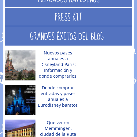
PRESS KIT
GRANDES ÉXITOS DEL BLOG
Nuevos pases
anuales a
Disneyland París:
Información y
donde comprarlos
Donde comprar
entradas y pases
anuales a
Eurodisney baratos
Que ver en
Memmingen,
ciudad de la Ruta