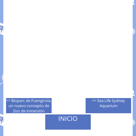
<< Bioparc de Fuengirola,
>> Sea Life Sydney
un nuevo concepto de
Aquarium
Zoo de inmersión
INICIO