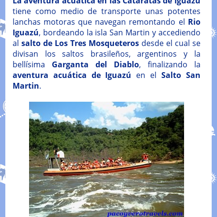
La aventura acuática en las Cataratas de Iguazú
tiene como medio de transporte unas potentes
lanchas motoras que navegan remontando el
Rio
Iguazú
, bordeando la isla San Martin y accediendo
al
salto de Los Tres Mosqueteros
desde el cual se
divisan los saltos brasileños, argentinos y la
bellísima
Garganta del Diablo
, finalizando la
aventura acuática de Iguazú
en el
Salto San
Martin
.