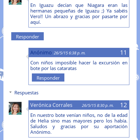
En Iguazu decían que Niagara eran las
hermanas pequeñas de Iguazu ;) Ya sabéis
Vero!! Un abrazo y gracias por pasarte por
aquí.
Responder
Anónimo
26/5/15 6:38 p. m.
Con niños imposible hacer la excursión en
bote por las cataratas
Responder
Respuestas
Verónica Corrales
26/5/15 8:30 p. m.
En nuestro bote venían niños, no de la edad
de Helia sino mas mayores pero los había.
Saludos y gracias por su aportación
Anónimo.