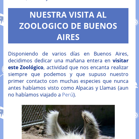
NUESTRA VISITA AL
ZOOLOGICO DE BUENOS
AIRES
Disponiendo de varios días en Buenos Aires,
decidimos dedicar una mañana entera en
visitar
este Zoológico
, actividad que nos encanta realizar
siempre que podemos y que supuso nuestro
primer contacto con muchas especies que nunca
antes habíamos visto como Alpacas y Llamas (aun
no habíamos viajado a
Perú
).