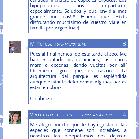
hipopotamos nos impactaron
especialmente. Saludos y que envidia mas
grande me das!!!! Espero que esteis
disfrutando muchisimo de vuestro viaje en
familia por Argentina :)
M. Teresa
15/5/14 3:01 a. m.
Pues al final hemos ido esta tarde al zoo. Me
han encantado los carpinchos, las liebres
mara a decenas, dando vueltas por allí
libremente igual que los castores. La
arquitectura del parque es espléndida
aunque bastante deteriorada. Algunas partes
están en obras.
Un abrazo
Verónica Corrales
19/5/14 9:41 a. m.
Me alegro mucho que te haya gustado! las
especies que contiene son increíbles, a
nosotros los hipopótamos nos dejaron