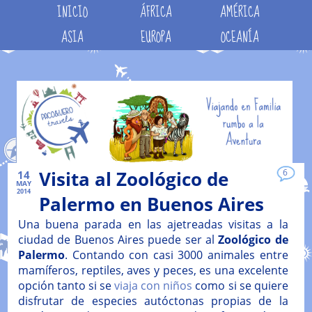
INICIO
ÁFRICA
AMÉRICA
ASIA
EUROPA
OCEANÍA
Visita al Zoológico de
6
14
MAY
2014
Palermo en Buenos Aires
Una buena parada en las ajetreadas visitas a la
ciudad de Buenos Aires puede ser al
Zoológico de
Palermo
. Contando con casi 3000 animales entre
mamíferos, reptiles, aves y peces, es una excelente
opción tanto si se
viaja con niños
como si se quiere
disfrutar de especies autóctonas propias de la