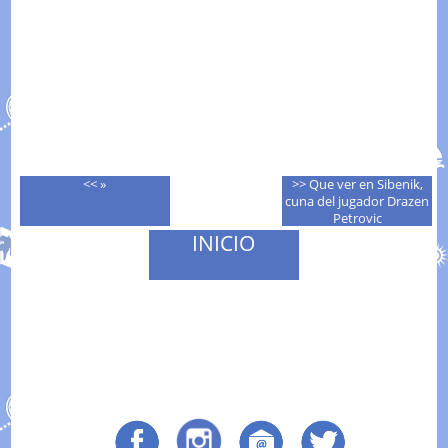
<< »
>> Que ver en Sibenik,
cuna del jugador Drazen
Petrovic
INICIO