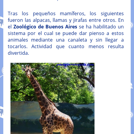
Tras los pequeños mamíferos, los siguientes
fueron las alpacas, llamas y jirafas entre otros. En
el
Zoológico de Buenos Aires
se ha habilitado un
sistema por el cual se puede dar pienso a estos
animales mediante una canaleta y sin llegar a
tocarlos. Actividad que cuanto menos resulta
divertida.