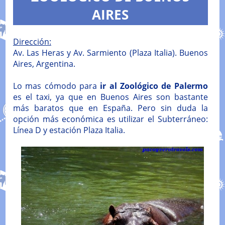
AIRES
Dirección:
Av. Las Heras y Av. Sarmiento (Plaza Italia). Buenos
Aires, Argentina.
Lo mas cómodo para
ir al Zoológico de Palermo
es el taxi, ya que en Buenos Aires son bastante
más baratos que en España. Pero sin duda la
opción más económica es utilizar el Subterráneo:
Línea D y estación Plaza Italia.