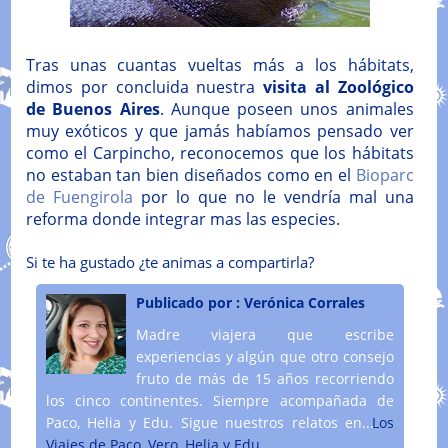
Tras unas cuantas vueltas más a los hábitats,
dimos por concluida nuestra
visita al Zoológico
de Buenos Aires
. Aunque poseen unos animales
muy exóticos y que jamás habíamos pensado ver
como el Carpincho, reconocemos que los hábitats
no estaban tan bien diseñados como en el
Bioparc
de Fuengirola
por lo que no le vendría mal una
reforma donde integrar mas las especies.
Si te ha gustado ¿te animas a compartirla?
Publicado por :
Verónica Corrales
Madre viajera que escribe
experiencias y algún que otro consejo
fruto de más de 15 años recorriendo
los cinco continentes. Siempre acompañada de
Paco, Helia y Edu. Sigue nuestros relatos en....
Los
Viajes de Paco, Vero, Helia y Edu.