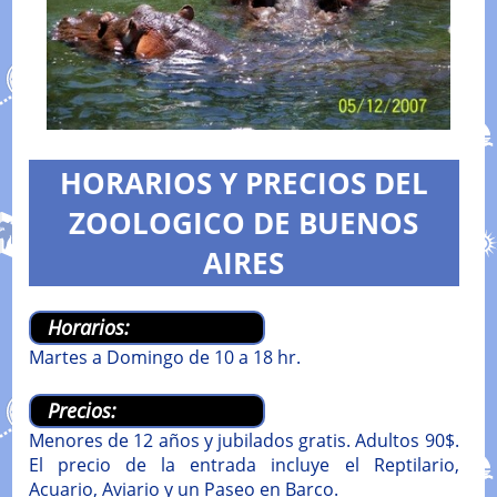
HORARIOS Y PRECIOS DEL
ZOOLOGICO DE BUENOS
AIRES
Horarios:
Martes a Domingo de 10 a 18 hr.
Precios:
Menores de 12 años y jubilados gratis. Adultos 90$.
El precio de la entrada incluye el Reptilario,
Acuario, Aviario y un Paseo en Barco.