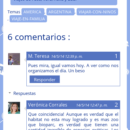
Temas
AMERICA
,
ARGENTINA
,
VIAJAR-CON-NINOS
,
VIAJE-EN-FAMILIA
6 comentarios :
M. Teresa
14/5/14 12:39 p. m.
Pues mira, igual vamos hoy. A ver como nos
organizamos el día. Un beso
Responder
Respuestas
Verónica Corrales
14/5/14 12:47 p. m.
Que coincidencia! Aunque es verdad que el
habitat no esta muy logrado y es mas zoo
que bioparc, es verdad que tienen una
cantidad increíble de especies exóticas. Los