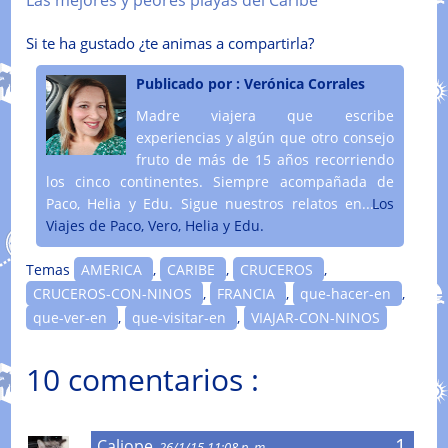
Las mejores y peores playas del Caribe
Si te ha gustado ¿te animas a compartirla?
Publicado por :
Verónica Corrales
Madre viajera que escribe
experiencias y algún que otro consejo
fruto de más de 15 años recorriendo
los cinco continentes. Siempre acompañada de
Paco, Helia y Edu. Sigue nuestros relatos en....
Los
Viajes de Paco, Vero, Helia y Edu.
Temas
AMERICA
,
CARIBE
,
CRUCEROS
,
CRUCEROS-CON-NINOS
,
FRANCIA
,
que-hacer-en
,
que-ver-en
,
que-visitar-en
,
VIAJAR-CON-NINOS
10 comentarios :
Caliope
26/1/15 11:08 p. m.