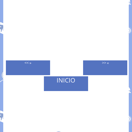
<< »
>> «
INICIO