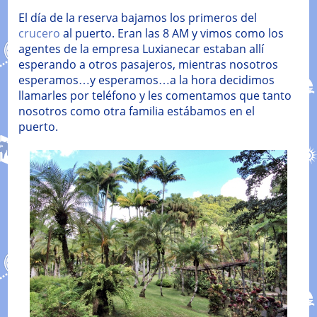
El día de la reserva bajamos los primeros del
crucero
al puerto. Eran las 8 AM y vimos como los
agentes de la empresa Luxianecar estaban allí
esperando a otros pasajeros, mientras nosotros
esperamos…y esperamos…a la hora decidimos
llamarles por teléfono y les comentamos que tanto
nosotros como otra familia estábamos en el
puerto.