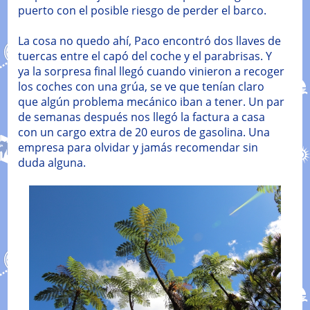
puerto con el posible riesgo de perder el barco.
La cosa no quedo ahí, Paco encontró dos llaves de
tuercas entre el capó del coche y el parabrisas. Y
ya la sorpresa final llegó cuando vinieron a recoger
los coches con una grúa, se ve que tenían claro
que algún problema mecánico iban a tener. Un par
de semanas después nos llegó la factura a casa
con un cargo extra de 20 euros de gasolina. Una
empresa para olvidar y jamás recomendar sin
duda alguna.