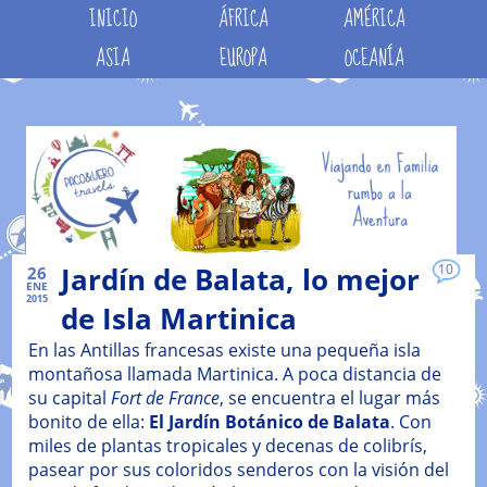
INICIO
ÁFRICA
AMÉRICA
ASIA
EUROPA
OCEANÍA
Jardín de Balata, lo mejor
10
26
ENE
2015
de Isla Martinica
En las Antillas francesas existe una pequeña isla
montañosa llamada Martinica. A poca distancia de
su capital
Fort de France
, se encuentra el lugar más
bonito de ella:
El Jardín Botánico de Balata
. Con
miles de plantas tropicales y decenas de colibrís,
pasear por sus coloridos senderos con la visión del