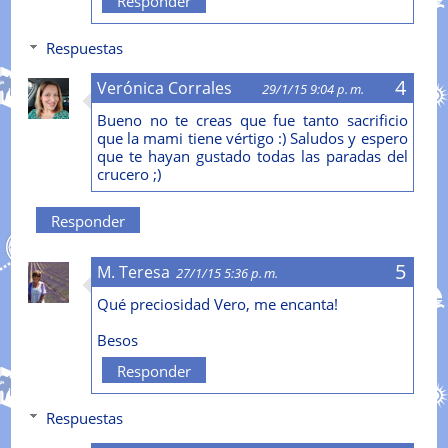
Responder
Respuestas
Verónica Corrales
29/1/15 9:04 p. m.
Bueno no te creas que fue tanto sacrificio
que la mami tiene vértigo :) Saludos y espero
que te hayan gustado todas las paradas del
crucero ;)
Responder
M. Teresa
27/1/15 5:36 p. m.
Qué preciosidad Vero, me encanta!
Besos
Responder
Respuestas