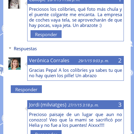
Preciosos los colibríes, qué foto más chula y
el puente colgante me encanta. La empresa
de coches vaya tela, se aprovecharán de que
hay pocas, vaya jeta. Un abrazote :)
Responder
Respuestas
Verónica Corrales
29/1/15 9:03 p. m.
Gracias Pepa! A los colibríes ya sabes tu que
no hay quien los pille! Un abrazo
Responder
Jordi (milviatges)
27/1/15 3:18 p. m.
Precioso paisaje de un lugar que aun no
conozco! Veo que la mami se sacrificó por
Helia y no fue a los puentes! Aixxx!!!!