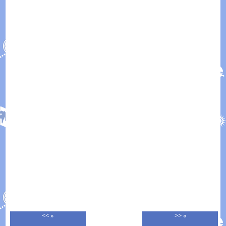
<< »
>> «