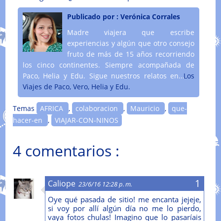
Publicado por :
Verónica Corrales
Madre viajera que escribe
experiencias y algún que otro consejo
fruto de más de 15 años recorriendo
los cinco continentes. Siempre acompañada de
Paco, Helia y Edu. Sigue nuestros relatos en....
Los
Viajes de Paco, Vero, Helia y Edu.
Temas
AFRICA
,
colaboracion
,
Mauricio
,
que-
hacer-en
,
VIAJAR-CON-NINOS
4 comentarios :
Caliope
23/6/16 12:28 p. m.
Oye qué pasada de sitio! me encanta jejeje,
si voy por allí algún día no me lo pierdo,
vaya fotos chulas! Imagino que lo pasaríais