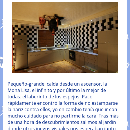
Pequeño-grande, caída desde un ascensor, la
Mona Lisa, el infinito y por último la mejor de
todas: el laberinto de los espejos. Paco
rápidamente encontró la forma de no estamparse
la nariz contra ellos, yo en cambio tenía que ir con
mucho cuidado para no partirme la cara. Tras más
de una hora de descubrimientos salimos al jardín
donde otros juegos visuales nos esperaban junto