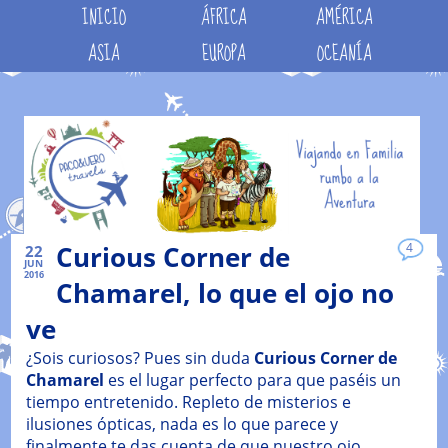
INICIO
ÁFRICA
AMÉRICA
ASIA
EUROPA
OCEANÍA
Curious Corner de
4
22
JUN
2016
Chamarel, lo que el ojo no
ve
¿Sois curiosos? Pues sin duda
Curious Corner de
Chamarel
es el lugar perfecto para que paséis un
tiempo entretenido. Repleto de misterios e
ilusiones ópticas, nada es lo que parece y
finalmente te das cuenta de que nuestro ojo