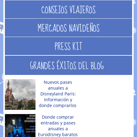
CONSEJOS VIAJEROS
MERCADOS NAVIDEÑOS
PRESS KIT
GRANDES ÉXITOS DEL BLOG
Nuevos pases
anuales a
Disneyland París:
Información y
donde comprarlos
Donde comprar
entradas y pases
anuales a
Eurodisney baratos