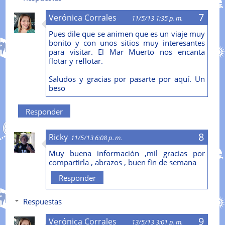
Verónica Corrales
11/5/13 1:35 p. m.
Pues dile que se animen que es un viaje muy
bonito y con unos sitios muy interesantes
para visitar. El Mar Muerto nos encanta
flotar y reflotar.
Saludos y gracias por pasarte por aquí. Un
beso
Responder
Ricky
11/5/13 6:08 p. m.
Muy buena información ,mil gracias por
compartirla , abrazos , buen fin de semana
Responder
Respuestas
Verónica Corrales
13/5/13 3:01 p. m.