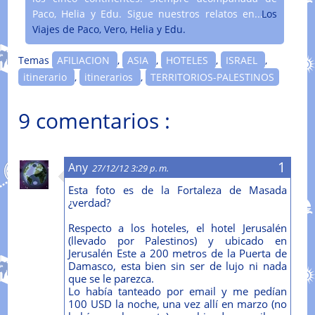
Paco, Helia y Edu. Sigue nuestros relatos en....
Los
Viajes de Paco, Vero, Helia y Edu.
Temas
AFILIACION
,
ASIA
,
HOTELES
,
ISRAEL
,
itinerario
,
itinerarios
,
TERRITORIOS-PALESTINOS
9 comentarios :
Any
27/12/12 3:29 p. m.
Esta foto es de la Fortaleza de Masada
¿verdad?
Respecto a los hoteles, el hotel Jerusalén
(llevado por Palestinos) y ubicado en
Jerusalén Este a 200 metros de la Puerta de
Damasco, esta bien sin ser de lujo ni nada
que se le parezca.
Lo había tanteado por email y me pedían
100 USD la noche, una vez allí en marzo (no