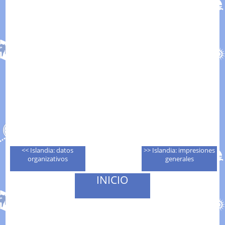
<< Islandia: datos
>> Islandia: impresiones
organizativos
generales
INICIO