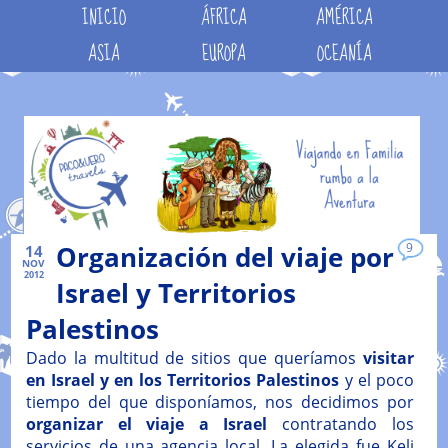
INICIO
ÁFRICA
AMÉRICA
ASIA
EUROPA
OCEANÍA
Organización del viaje por
9
14
NOV
2012
Israel y Territorios
Palestinos
Dado la multitud de sitios que queríamos
visitar
en Israel y en los Territorios Palestinos
y el poco
tiempo del que disponíamos, nos decidimos por
organizar el viaje a Israel
contratando los
servicios de una agencia local. La elegida fue Keli