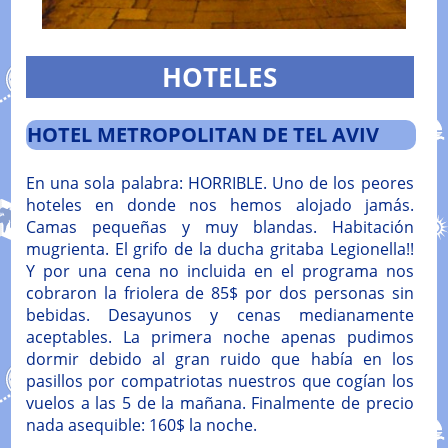
HOTELES
HOTEL METROPOLITAN DE TEL AVIV
En una sola palabra: HORRIBLE. Uno de los peores
hoteles en donde nos hemos alojado jamás.
Camas pequeñas y muy blandas. Habitación
mugrienta. El grifo de la ducha gritaba Legionella!!
Y por una cena no incluida en el programa nos
cobraron la friolera de 85$ por dos personas sin
bebidas. Desayunos y cenas medianamente
aceptables. La primera noche apenas pudimos
dormir debido al gran ruido que había en los
pasillos por compatriotas nuestros que cogían los
vuelos a las 5 de la mañana. Finalmente de precio
nada asequible: 160$ la noche.