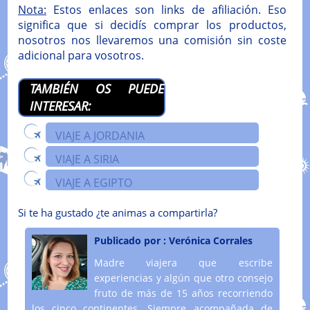
Nota:
Estos enlaces son links de afiliación. Eso
significa que si decidís comprar los productos,
nosotros nos llevaremos una comisión sin coste
adicional para vosotros.
TAMBIÉN OS PUEDE
INTERESAR:
VIAJE A JORDANIA
VIAJE A SIRIA
VIAJE A EGIPTO
Si te ha gustado ¿te animas a compartirla?
Publicado por :
Verónica Corrales
Madre viajera que escribe
experiencias y algún que otro consejo
fruto de más de 15 años recorriendo
los cinco continentes. Siempre acompañada de