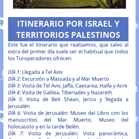
ITINERARIO POR ISRAEL Y
TERRITORIOS PALESTINOS
Este fue el itinerario que realizamos, que salvo al
extra del primer día suele ser el habitual que todos
los Turoperadores ofrecen:
DÍA 1
: Llegada a Tel Aviv
DÍA 2
: Excursión a Massada y al Mar Muerto
DÍA 3
: Visita de Tel Aviv, Jaffa, Caesarea, Haifa y Acre
DÍA 4
: Visita de Galilea, Tiberiades y Nazareth
DÍA 5
: Visita de Beit Shean, Jerico y llegada a
Jerusalén
DÍA 6
: Visita de Jerusalén: Museo del Libro con los
manuscritos del Mar Muerto, Museo del
holocausto y en la tarde Belén.
DÍA 7
: Visita de Jerusalén: Vista panorámica,