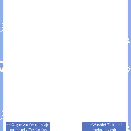
<< Organización del viaje
>> Washlet Toto, mi
por Israel y Territorios
mejor suvenir