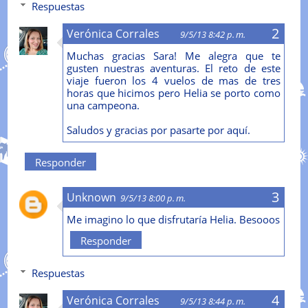
Respuestas
Verónica Corrales
9/5/13 8:42 p. m.
Muchas gracias Sara! Me alegra que te
gusten nuestras aventuras. El reto de este
viaje fueron los 4 vuelos de mas de tres
horas que hicimos pero Helia se porto como
una campeona.
Saludos y gracias por pasarte por aquí.
Responder
Unknown
9/5/13 8:00 p. m.
Me imagino lo que disfrutaría Helia. Besooos
Responder
Respuestas
Verónica Corrales
9/5/13 8:44 p. m.