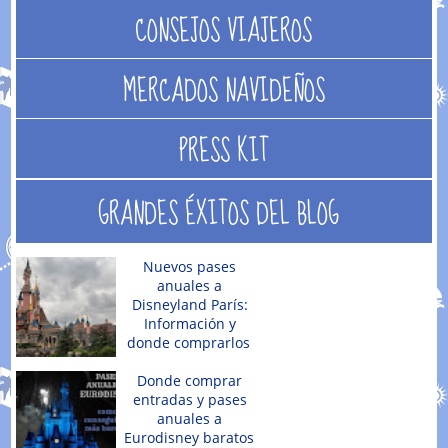
CONSEJOS VIAJEROS
MERCADOS NAVIDEÑOS
PRESS KIT
GRANDES ÉXITOS DEL BLOG
Nuevos pases
anuales a
Disneyland París:
Información y
donde comprarlos
Donde comprar
entradas y pases
anuales a
Eurodisney baratos