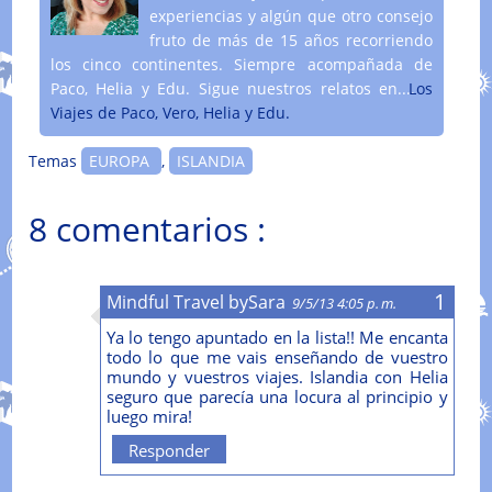
experiencias y algún que otro consejo
fruto de más de 15 años recorriendo
los cinco continentes. Siempre acompañada de
Paco, Helia y Edu. Sigue nuestros relatos en....
Los
Viajes de Paco, Vero, Helia y Edu.
Temas
EUROPA
,
ISLANDIA
8 comentarios :
Mindful Travel bySara
9/5/13 4:05 p. m.
Ya lo tengo apuntado en la lista!! Me encanta
todo lo que me vais enseñando de vuestro
mundo y vuestros viajes. Islandia con Helia
seguro que parecía una locura al principio y
luego mira!
Responder