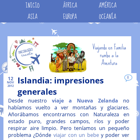
INICIO
ÁFRICA
AMÉRICA
ASIA
EUROPA
OCEANÍA
Islandia: impresiones
8
12
NOV
2012
generales
Desde nuestro
viaje a Nueva Zelanda
no
habíamos vuelto a ver montañas y glaciares.
Añorábamos encontrarnos con Naturaleza en
estado puro, grandes campos, ríos y poder
respirar aire limpio. Pero teníamos un pequeño
problema ¿Dónde
viajar con un bebe
y poder ver