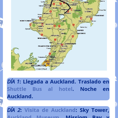
DÍA
1
: Llegada a Auckland. Traslado en
Shuttle Bus al hotel
. Noche en
Auckland.
DÍA
2
:
Visita de Auckland
: Sky Tower,
Auckland Museum
, Missiom Bay y