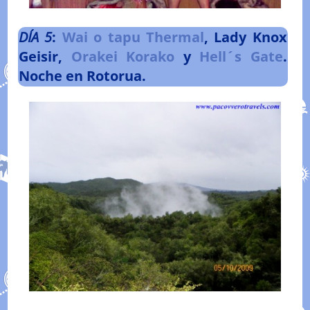
DÍA
5
:
Wai o tapu Thermal
, Lady Knox
Geisir,
Orakei Korako
y
Hell´s Gate
.
Noche en Rotorua.