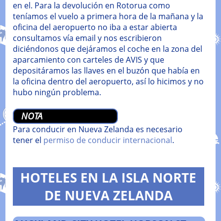
en el. Para la devolución en Rotorua como
teníamos el vuelo a primera hora de la mañana y la
oficina del aeropuerto no iba a estar abierta
consultamos vía email y nos escribieron
diciéndonos que dejáramos el coche en la zona del
aparcamiento con carteles de AVIS y que
depositáramos las llaves en el buzón que había en
la oficina dentro del aeropuerto, así lo hicimos y no
hubo ningún problema.
NOTA
Para conducir en Nueva Zelanda es necesario
tener el
permiso de conducir internacional
.
HOTELES EN LA ISLA NORTE
DE NUEVA ZELANDA