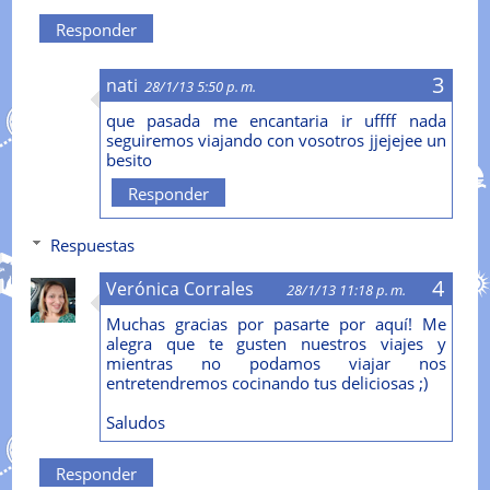
Responder
nati
28/1/13 5:50 p. m.
que pasada me encantaria ir uffff nada
seguiremos viajando con vosotros jjejejee un
besito
Responder
Respuestas
Verónica Corrales
28/1/13 11:18 p. m.
Muchas gracias por pasarte por aquí! Me
alegra que te gusten nuestros viajes y
mientras no podamos viajar nos
entretendremos cocinando tus deliciosas ;)
Saludos
Responder