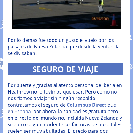
Por lo demás fue todo un gusto el vuelo por los
paisajes de Nueva Zelanda que desde la ventanilla
se divisaban.
SEGURO DE VIAJE
Por suerte y gracias al atento personal de Iberia en
Heathrow no lo tuvimos que usar. Pero como no
nos fiamos a viajar sin ningún respaldo
contratamos el seguro de
Columbus Direct
que
en
España
, por ahora, la sanidad es gratuita pero
en el resto del mundo no, incluida Nueva Zelanda y
si ocurre algún incidente las facturas de hospitales
suelen ser muy abultadas. El precio para dos