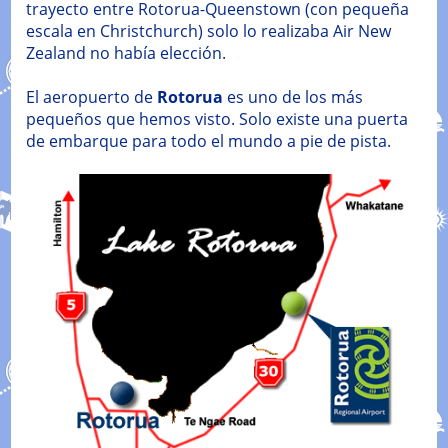
trayecto entre Rotorua-Queenstown (con pequeña
escala en Christchurch) solo lo realizaba Air New
Zealand no había elección.
El aeropuerto de
Rotorua
es uno de los más
pequeños que hemos visto. Solo existe una puerta
de embarque para todo el mundo a pie de pista.