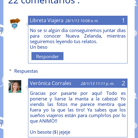
Libreta Viajera
28/1/13 10:08 a. m.
No se si algún día conseguiremos juntar días
para conocer Nueva Zelanda, mientras
seguiremos leyendo tus relatos.
Un beso
Responder
Respuestas
Verónica Corrales
28/1/13 11:11 p. m.
Gracias por pasarte por aquí! Todo es
ponerse y liarse la manta a la cabeza! Yo
viendo las fotos me parece mentira que
fuera yo la que las tiro! Ya sabes que los
sueños viajeros están para cumplirlos por lo
que ANIMO!!
Un besote ($) jejeje