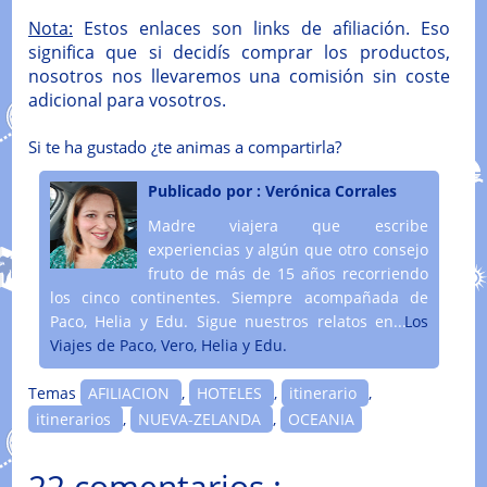
Nota:
Estos enlaces son links de afiliación. Eso
significa que si decidís comprar los productos,
nosotros nos llevaremos una comisión sin coste
adicional para vosotros.
Si te ha gustado ¿te animas a compartirla?
Publicado por :
Verónica Corrales
Madre viajera que escribe
experiencias y algún que otro consejo
fruto de más de 15 años recorriendo
los cinco continentes. Siempre acompañada de
Paco, Helia y Edu. Sigue nuestros relatos en....
Los
Viajes de Paco, Vero, Helia y Edu.
Temas
AFILIACION
,
HOTELES
,
itinerario
,
itinerarios
,
NUEVA-ZELANDA
,
OCEANIA
22 comentarios :