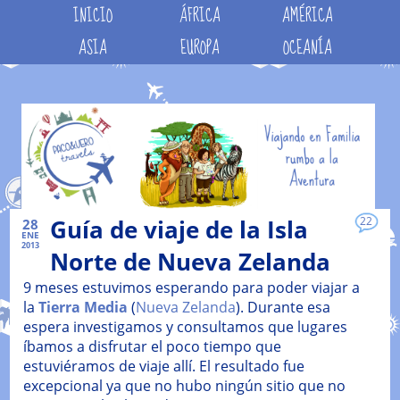
INICIO
ÁFRICA
AMÉRICA
ASIA
EUROPA
OCEANÍA
Guía de viaje de la Isla
22
28
ENE
2013
Norte de Nueva Zelanda
9 meses estuvimos esperando para poder viajar a
la
Tierra Media
(
Nueva Zelanda
). Durante esa
espera investigamos y consultamos que lugares
íbamos a disfrutar el poco tiempo que
estuviéramos de viaje allí. El resultado fue
excepcional ya que no hubo ningún sitio que no