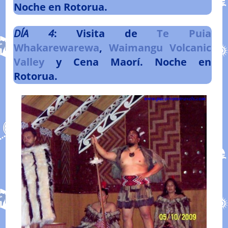
Noche en Rotorua.
DÍA
4
: Visita de
Te Puia
Whakarewarewa
,
Waimangu Volcanic
Valley
y Cena Maorí. Noche en
Rotorua.