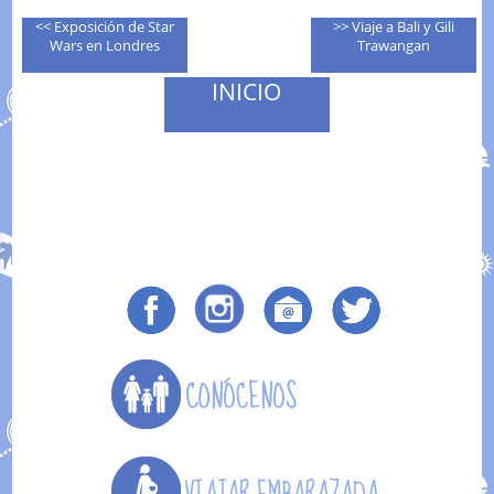
<< Exposición de Star
>> Viaje a Bali y Gili
Wars en Londres
Trawangan
INICIO