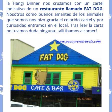
la Hangi Dinner nos cruzamos con un cartel
indicativo de un
restaurante llamado FAT DOG
.
Nosotros como buenos amantes de los animales
que somos nos hizo gracia el colorido cartel y por
curiosidad entramos en el local. Tras leer la carta
no tuvimos duda ninguna…allí íbamos a comer!