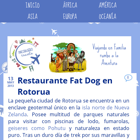
INICIO
ÁFRICA
AMÉRICA
ASIA
EUROPA
OCEANÍA
Restaurante Fat Dog en
8
13
MAY
2013
Rotorua
La pequeña ciudad de Rotorua se encuentra en un
enclave geotermal único en la
isla norte de Nueva
Zelanda
. Posee multitud de parques naturales
para visitar con piscinas de lodo, fumarolas,
geiseres como Pohutu
y naturaleza en estado
puro. Tras un duro día de trek por sus maravillas y