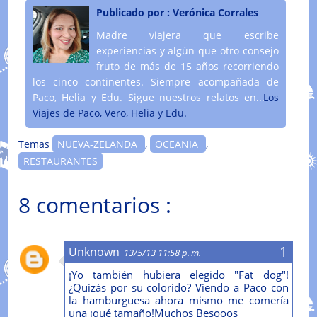
Publicado por :
Verónica Corrales
Madre viajera que escribe
experiencias y algún que otro consejo
fruto de más de 15 años recorriendo
los cinco continentes. Siempre acompañada de
Paco, Helia y Edu. Sigue nuestros relatos en....
Los
Viajes de Paco, Vero, Helia y Edu.
Temas
NUEVA-ZELANDA
,
OCEANIA
,
RESTAURANTES
8 comentarios :
Unknown
13/5/13 11:58 p. m.
¡Yo también hubiera elegido "Fat dog"!
¿Quizás por su colorido? Viendo a Paco con
la hamburguesa ahora mismo me comería
una ¡qué tamaño!Muchos Besooos