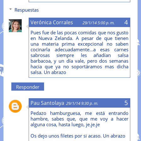
Respuestas
Verónica Corrales
29/1/14 5:00 p. m.
Pues fue de las pocas comidas que nos gusto
en Nueva Zelanda. A pesar de que tienen
una materia prima excepcional no saben
cocinarla adecuadamente...a esas carnes
sabrosas siempre les añadían salsa
barbacoa, y un día vale, pero dos semanas
hacia que ya no soportáramos mas dicha
salsa. Un abrazo
Responder
Pau Santolaya
29/1/14 9:30 p. m.
Pedazo hamburguesa, me está entrando
hambre, sabes que, que me voy a hacer
alguna cosa, hasta luego, je.je.je
Os dejo unos filetes por si acaso. Un abrazo