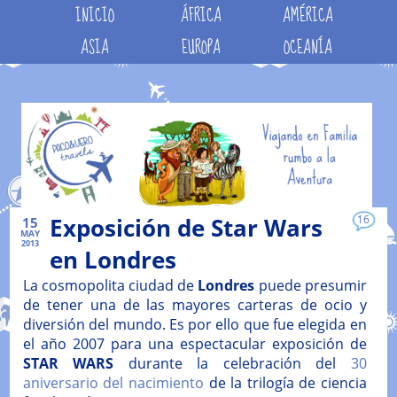
INICIO
ÁFRICA
AMÉRICA
ASIA
EUROPA
OCEANÍA
Exposición de Star Wars
16
15
MAY
2013
en Londres
La cosmopolita ciudad de
Londres
puede presumir
de tener una de las mayores carteras de ocio y
diversión del mundo. Es por ello que fue elegida en
el año 2007 para una espectacular exposición de
STAR WARS
durante la celebración del
30
aniversario del nacimiento
de la trilogía de ciencia