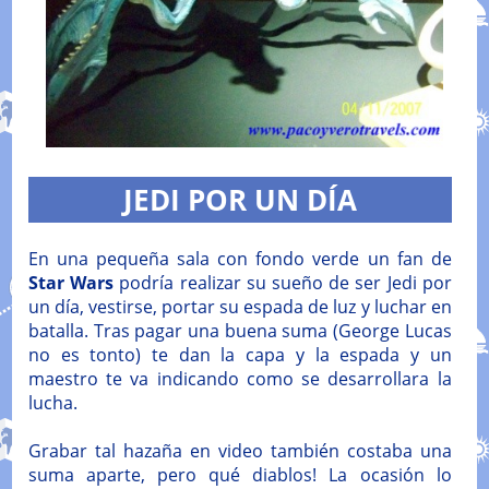
JEDI POR UN DÍA
En una pequeña sala con fondo verde un fan de
Star Wars
podría realizar su sueño de ser Jedi por
un día, vestirse, portar su espada de luz y luchar en
batalla. Tras pagar una buena suma (George Lucas
no es tonto) te dan la capa y la espada y un
maestro te va indicando como se desarrollara la
lucha.
Grabar tal hazaña en video también costaba una
suma aparte, pero qué diablos! La ocasión lo