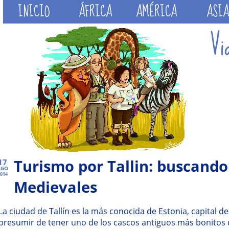
INICIO
ÁFRICA
AMÉRICA
ASIA
Turismo por Tallin: buscando
17
AGO
014
Medievales
La ciudad de Tallín es la más conocida de Estonia, capital d
presumir de tener uno de los cascos antiguos más bonitos