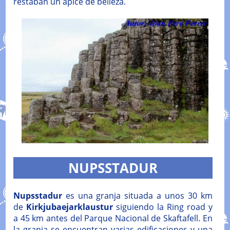
restaban un ápice de belleza.
NUPSSTADUR
Nupsstadur
es una granja situada a unos 30 km
de
Kirkjubaejarklaustur
siguiendo la Ring road y
a 45 km antes del Parque Nacional de Skaftafell. En
la granja se encuentran varias edificaciones y una