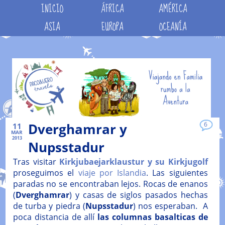
INICIO
ÁFRICA
AMÉRICA
ASIA
EUROPA
OCEANÍA
Dverghamrar y
6
11
MAR
2013
Nupsstadur
Tras visitar
Kirkjubaejarklaustur y su Kirkjugolf
proseguimos el
viaje por Islandia
. Las siguientes
paradas no se encontraban lejos. Rocas de enanos
(
Dverghamrar
) y casas de siglos pasados hechas
de turba y piedra (
Nupsstadur
) nos esperaban. A
poca distancia de allí
las columnas basalticas de