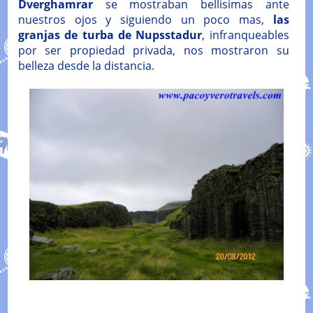
Dverghamrar
se mostraban bellisimas ante
nuestros ojos y siguiendo un poco mas,
las
granjas de turba de Nupsstadur
, infranqueables
por ser propiedad privada, nos mostraron su
belleza desde la distancia.