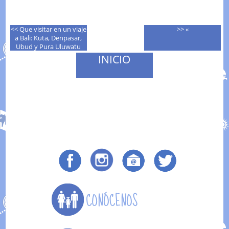
<< Que visitar en un viaje
>> «
a Bali: Kuta, Denpasar,
Ubud y Pura Uluwatu
INICIO