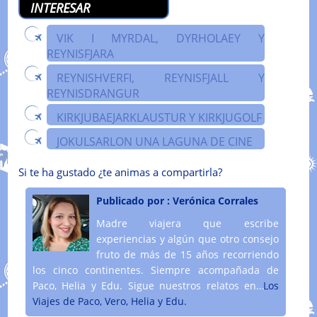
INTERESAR
VIK I MYRDAL, DYRHOLAEY Y
REYNISFJARA
REYNISHVERFI, REYNISFJALL Y
REYNISDRANGUR
KIRKJUBAEJARKLAUSTUR Y KIRKJUGOLF
JOKULSARLON UNA LAGUNA DE CINE
Si te ha gustado ¿te animas a compartirla?
Publicado por :
Verónica Corrales
Madre viajera que escribe
experiencias y algún que otro consejo
fruto de más de 15 años recorriendo
los cinco continentes. Siempre acompañada de
Paco, Helia y Edu. Sigue nuestros relatos en....
Los
Viajes de Paco, Vero, Helia y Edu.