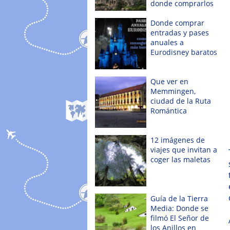
donde comprarlos
Donde comprar
entradas y pases
anuales a
Eurodisney baratos
Que ver en
Memmingen,
ciudad de la Ruta
Romántica
12 imágenes de
viajes que invitan a
coger las maletas
Guía de la Tierra
Media: Donde se
filmó El Señor de
los Anillos en