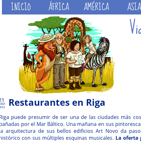
INICIO
ÁFRICA
AMÉRICA
ASIA
Restaurantes en Riga
21
AGO
013
Riga puede presumir de ser una de las ciudades más cos
bañadas por el Mar Báltico. Una mañana en sus pintoresca
la arquitectura de sus bellos edificios Art Novo da paso
histórico con sus múltiples esquinas musicales.
La oferta