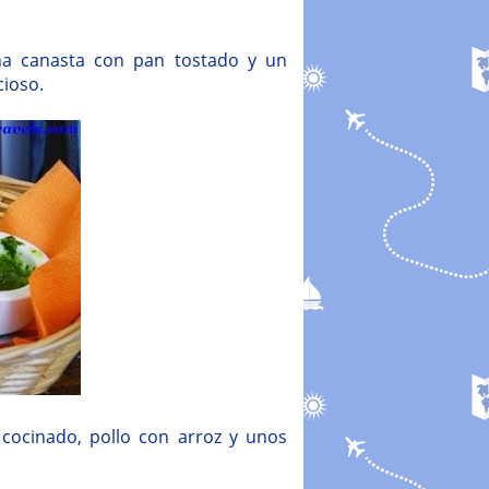
una canasta con pan tostado y un
cioso.
 cocinado, pollo con arroz y unos