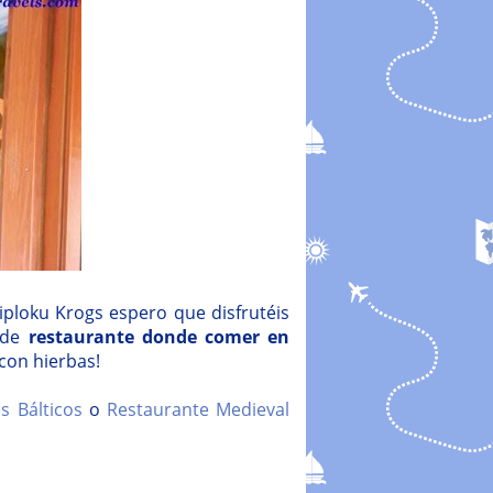
Kiploku Krogs espero que disfrutéis
 de
restaurante donde comer en
con hierbas!
s Bálticos
o
Restaurante Medieval