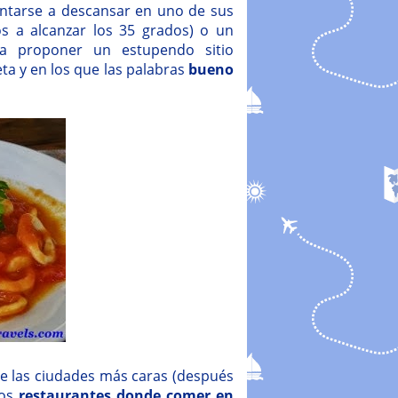
entarse a descansar en uno de sus
os a alcanzar los 35 grados) o un
a proponer un estupendo sitio
a y en los que las palabras
bueno
de las ciudades más caras (después
los
restaurantes donde comer en