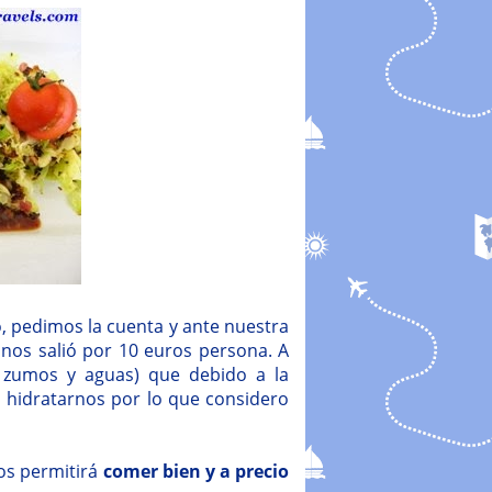
o, pedimos la cuenta y ante nuestra
 nos salió por 10 euros persona. A
, zumos y aguas) que debido a la
 hidratarnos por lo que considero
 os permitirá
comer bien y a precio