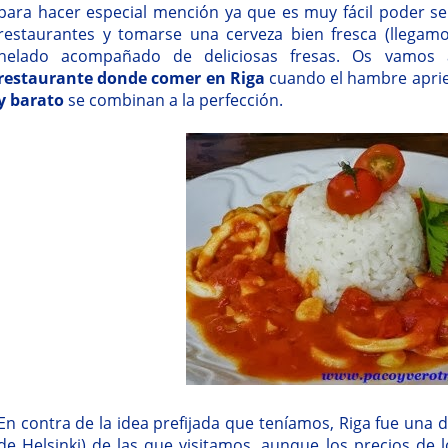
para hacer especial mención ya que es muy fácil poder s
restaurantes y tomarse una cerveza bien fresca (llegam
helado acompañado de deliciosas fresas. Os vamos 
restaurante donde comer en Riga
cuando el hambre apriet
y barato
se combinan a la perfección.
En contra de la idea prefijada que teníamos, Riga fue una 
de Helsinki) de las que visitamos, aunque los precios de 