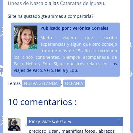
Lineas de Nazca
o a las
Cataratas de Iguazu
.
Si te ha gustado ¿te animas a compartirla?
Publicado por :
Verónica Corrales
Madre viajera que escribe
experiencias y algún que otro consejo
fruto de más de 15 años recorriendo
los cinco continentes. Siempre acompañada de
Paco, Helia y Edu. Sigue nuestros relatos en....
Los
Viajes de Paco, Vero, Helia y Edu.
Temas
NUEVA-ZELANDA
,
OCEANIA
10 comentarios :
Ricky
28/3/14 6:17 a. m.
precioso lugar , magnificas fotos , abrazos