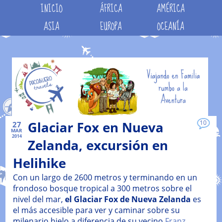
INICIO
ÁFRICA
AMÉRICA
ASIA
EUROPA
OCEANÍA
Glaciar Fox en Nueva
10
27
MAR
2014
Zelanda, excursión en
Helihike
Con un largo de 2600 metros y terminando en un
frondoso bosque tropical a 300 metros sobre el
nivel del mar,
el Glaciar Fox de Nueva Zelanda
es
el más accesible para ver y caminar sobre su
milenario hielo a diferencia de su vecino
Franz