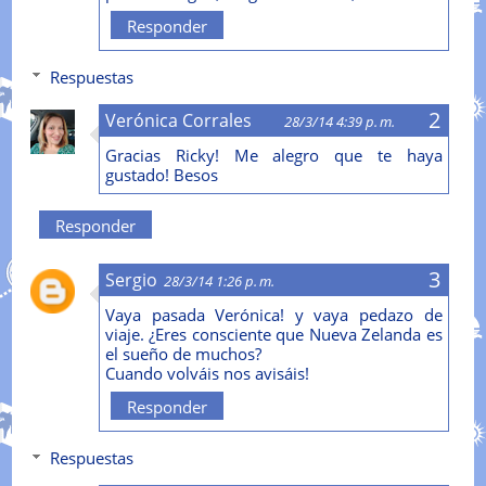
Responder
Respuestas
Verónica Corrales
28/3/14 4:39 p. m.
Gracias Ricky! Me alegro que te haya
gustado! Besos
Responder
Sergio
28/3/14 1:26 p. m.
Vaya pasada Verónica! y vaya pedazo de
viaje. ¿Eres consciente que Nueva Zelanda es
el sueño de muchos?
Cuando volváis nos avisáis!
Responder
Respuestas