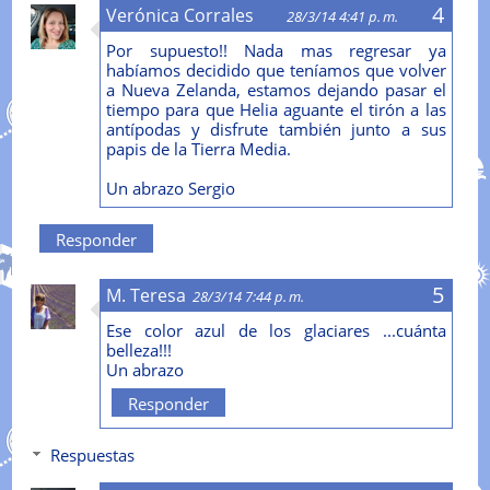
Verónica Corrales
28/3/14 4:41 p. m.
Por supuesto!! Nada mas regresar ya
habíamos decidido que teníamos que volver
a Nueva Zelanda, estamos dejando pasar el
tiempo para que Helia aguante el tirón a las
antípodas y disfrute también junto a sus
papis de la Tierra Media.
Un abrazo Sergio
Responder
M. Teresa
28/3/14 7:44 p. m.
Ese color azul de los glaciares ...cuánta
belleza!!!
Un abrazo
Responder
Respuestas