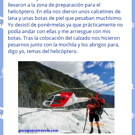
llevaron a la zona de preparación para el
helicóptero. En ella nos dieron unos calcetines de
lana y unas botas de piel que pesaban muchísimo.
Yo desistí de ponérmelas ya que prácticamente no
podía andar con ellas y me arriesgue con mis
botas. Tras la colocación del calzado nos hicieron
pesarnos junto con la mochila y los abrigos para,
digo yo, temas del helicóptero.