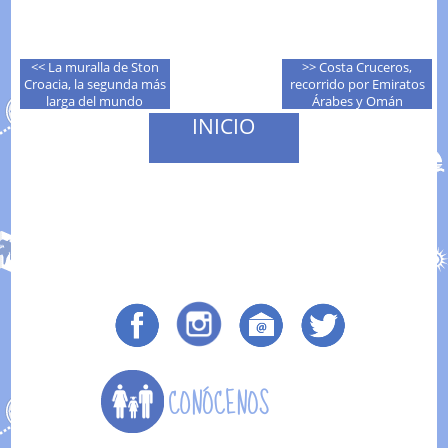
<< La muralla de Ston
>> Costa Cruceros,
Croacia, la segunda más
recorrido por Emiratos
larga del mundo
Árabes y Omán
INICIO