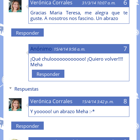
Verónica Corrales
31/3/14 10:07 a. m.
Gracias Maria Teresa, me alegra que te
guste. A nosotros nos fascino. Un abrazo
Responder
Anónimo
15/4/14 9:56 a. m.
¡Qué chuloooooooooooo! ¡Quiero volver!!!!
Meha
Responder
Respuestas
Verónica Corrales
15/4/14 3:42 p. m.
Y yooooo! un abrazo Meha :-*
Responder