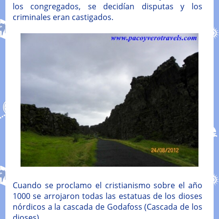
los congregados, se decidían disputas y los
criminales eran castigados.
Cuando se proclamo el cristianismo sobre el año
1000 se arrojaron todas las estatuas de los dioses
nórdicos a la cascada de Godafoss (Cascada de los
dioses).