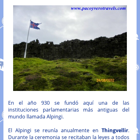
En el año 930 se fundó aquí una de las
instituciones parlamentarias más antiguas del
mundo llamada Alpingi.
El Alpingi se reunía anualmente en
Thingvellir
.
Durante la ceremonia se recitaban la leyes a todos