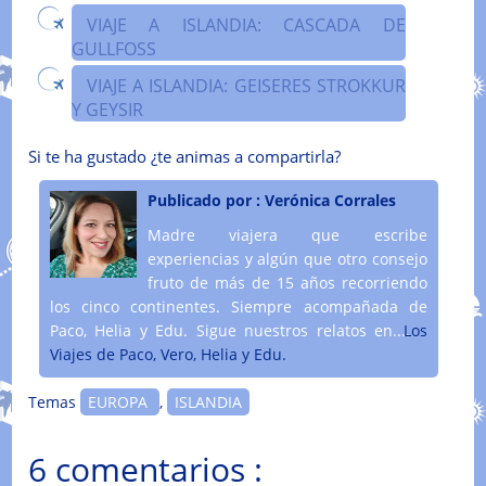
VIAJE A ISLANDIA: CASCADA DE
GULLFOSS
VIAJE A ISLANDIA: GEISERES STROKKUR
Y GEYSIR
Si te ha gustado ¿te animas a compartirla?
Publicado por :
Verónica Corrales
Madre viajera que escribe
experiencias y algún que otro consejo
fruto de más de 15 años recorriendo
los cinco continentes. Siempre acompañada de
Paco, Helia y Edu. Sigue nuestros relatos en....
Los
Viajes de Paco, Vero, Helia y Edu.
Temas
EUROPA
,
ISLANDIA
6 comentarios :