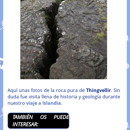
Aquí unas fotos de la roca pura de
Thingvellir
. Sin
duda fue visita llena de historia y geología durante
nuestro
viaje a Islandia
.
TAMBIÉN OS PUEDE
INTERESAR: