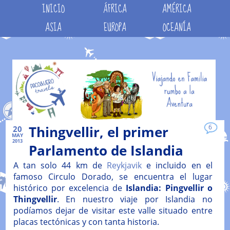
INICIO
ÁFRICA
AMÉRICA
ASIA
EUROPA
OCEANÍA
Thingvellir, el primer
6
20
MAY
2013
Parlamento de Islandia
A tan solo 44 km de
Reykjavik
e incluido en el
famoso Circulo Dorado, se encuentra el lugar
histórico por excelencia de
Islandia: Pingvellir o
Thingvellir
. En nuestro viaje por Islandia no
podíamos dejar de visitar este valle situado entre
placas tectónicas y con tanta historia.