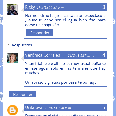
Ricky
21/5/13 11:37 a. m.
Hermosisimo lugar ,l cascada un espectaculo
, aunque debe ser el agua bien fria para
darse un chapuzón
Responder
Respuestas
Verónica Corrales
21/5/13 5:37 p. m.
Y tan fría! jejeje allí no es muy usual bañarse
en ese agua, solo en las termales que hay
muchas.
Un abrazo y gracias por pasarte por aquí.
Responder
Unknown
21/5/13 3:06 p. m.
Empezamos el viaje a Islandia con vosotros y