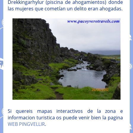
Drekkingarhylur (piscina de ahogamientos) donde
las mujeres que cometían un delito eran ahogadas.
Si quereis mapas interactivos de la zona e
informacion turistica os puede venir bien la pagina
WEB PINGVELLIR
.