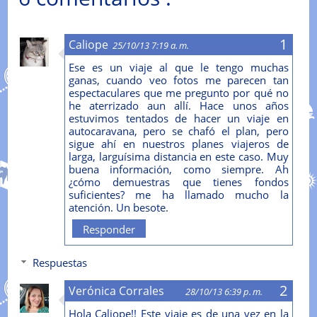
Caliope
25/10/13 7:19 a. m.
Ese es un viaje al que le tengo muchas
ganas, cuando veo fotos me parecen tan
espectaculares que me pregunto por qué no
he aterrizado aun allí. Hace unos años
estuvimos tentados de hacer un viaje en
autocaravana, pero se chafó el plan, pero
sigue ahí en nuestros planes viajeros de
larga, larguísima distancia en este caso. Muy
buena información, como siempre. Ah
¿cómo demuestras que tienes fondos
suficientes? me ha llamado mucho la
atención. Un besote.
Responder
Respuestas
Verónica Corrales
28/10/13 6:39 p. m.
Hola Caliope!! Este viaje es de una vez en la