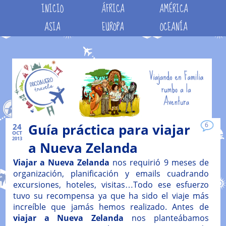
INICIO
ÁFRICA
AMÉRICA
ASIA
EUROPA
OCEANÍA
Guía práctica para viajar
6
24
OCT
2013
a Nueva Zelanda
Viajar a Nueva Zelanda
nos requirió 9 meses de
organización, planificación y emails cuadrando
excursiones, hoteles, visitas…Todo ese esfuerzo
tuvo su recompensa ya que ha sido el viaje más
increíble que jamás hemos realizado. Antes de
viajar a Nueva Zelanda
nos planteábamos