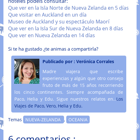
hoteles podéis consultar:
Que ver en la Isla Norte de Nueva Zelanda en 5 días
Que visitar en Auckland en un día
Museo de Auckland y su espectáculo Maorí
Que ver en la Isla Sur de Nueva Zelanda en 8 días
Que ver en Nueva Zelanda en 14 días
Si te ha gustado ¿te animas a compartirla?
Publicado por :
Verónica Corrales
Madre viajera que escribe
experiencias y algún que otro consejo
fruto de más de 15 años recorriendo
los cinco continentes. Siempre acompañada de
Paco, Helia y Edu. Sigue nuestros relatos en....
Los
Viajes de Paco, Vero, Helia y Edu.
Temas
NUEVA-ZELANDA
,
OCEANIA
6 comentarios :