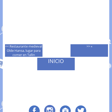
<< Restaurante medieval
>> «
Olde Hansa, lugar para
comer en Tallin
INICIO