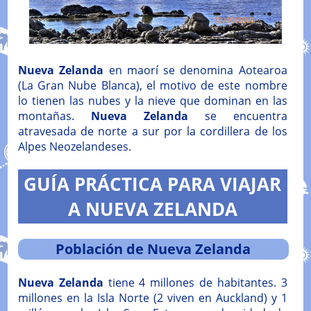
Nueva Zelanda
en maorí se denomina Aotearoa
(La Gran Nube Blanca), el motivo de este nombre
lo tienen las nubes y la nieve que dominan en las
montañas.
Nueva Zelanda
se encuentra
atravesada de norte a sur por la cordillera de los
Alpes Neozelandeses.
GUÍA PRÁCTICA PARA VIAJAR
A NUEVA ZELANDA
Población de Nueva Zelanda
Nueva Zelanda
tiene 4 millones de habitantes. 3
millones en la Isla Norte (2 viven en Auckland) y 1