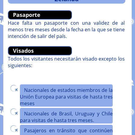
Pasaporte
Hace falta un pasaporte con una validez de al
menos tres meses desde la fecha en la que se tiene
intención de salir del país.
Visados
Todos los visitantes necesitarán visado excepto los
siguientes:
Nacionales de estados miembros de la
Unión Europea para visitas de hasta tres
meses
Nacionales de Brasil, Uruguay y Chile
para visitas de hasta tres meses.
Pasajeros en tránsito que continúen