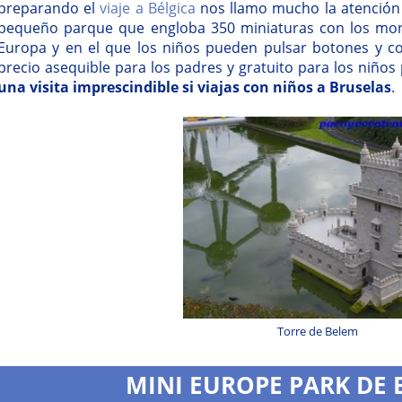
preparando el
viaje a Bélgica
nos llamo mucho la atención
pequeño parque que engloba 350 miniaturas con los mo
Europa y en el que los niños pueden pulsar botones y c
precio asequible para los padres y gratuito para los niño
una visita imprescindible si viajas con niños a Bruselas
.
Torre de Belem
MINI EUROPE PARK DE 