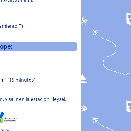
nto al Atomiun.
camiento T)
rope:
um” (15 minutos).
 y salir en la estación Heysel.