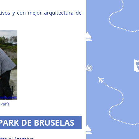
tivos y con mejor arquitectura de
 París
PARK DE BRUSELAS