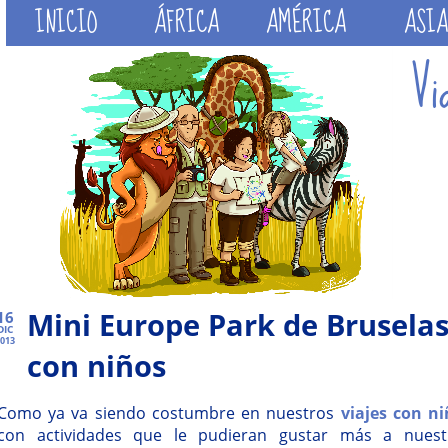
INICIO
ÁFRICA
AMÉRICA
ASIA
Mini Europe Park de Bruselas,
16
DIC
013
con niños
Como ya va siendo costumbre en nuestros
viajes con n
con actividades que le pudieran gustar más a nues