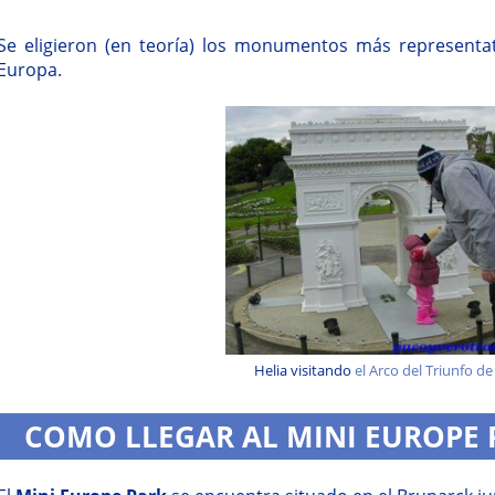
Se eligieron (en teoría) los monumentos más representa
Europa.
Helia visitando
el Arco del Triunfo de
COMO LLEGAR AL MINI EUROPE 