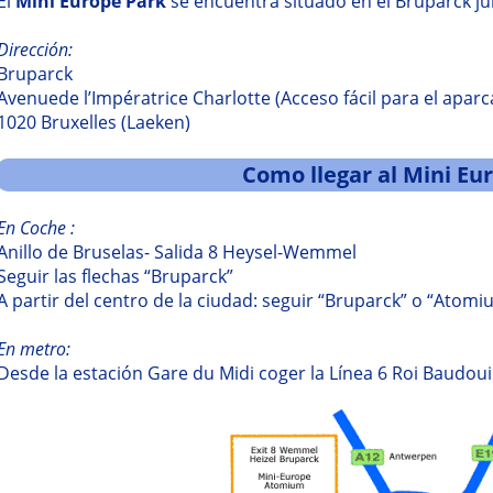
El
Mini Europe Park
se encuentra situado en el Bruparck ju
Dirección:
Bruparck
Avenuede l’Impératrice Charlotte (Acceso fácil para el apar
1020 Bruxelles (Laeken)
Como llegar al Mini Eu
En Coche :
Anillo de Bruselas- Salida 8 Heysel-Wemmel
Seguir las flechas “Bruparck”
A partir del centro de la ciudad: seguir “Bruparck” o “Atomi
En metro:
Desde la estación Gare du Midi coger la Línea 6 Roi Baudouin,