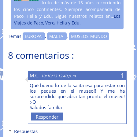
fruto de más de 15 años recorriendo
los cinco continentes. Siempre acompañada de
Paco, Helia y Edu. Sigue nuestros relatos en....
Los
Viajes de Paco, Vero, Helia y Edu.
Temas
EUROPA
,
MALTA
,
MUSEOS-MUNDO
8 comentarios :
M.C.
10/10/13 12:40 p. m.
Qué bueno lo de la salita esa para estar con
los peques en el museo!! Y me ha
sorprendido que abra tan pronto el museo!
:-O
Saludos familia
Responder
Respuestas