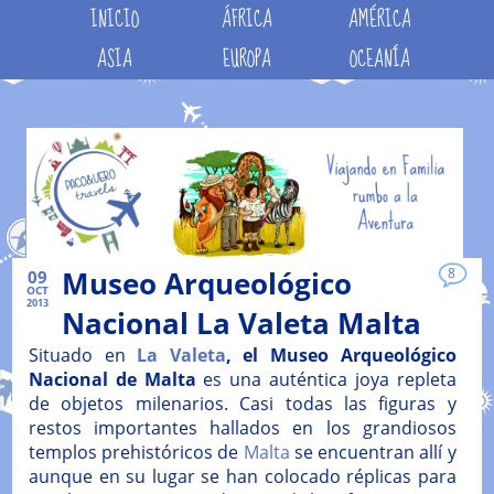
INICIO
ÁFRICA
AMÉRICA
ASIA
EUROPA
OCEANÍA
Museo Arqueológico
8
09
OCT
2013
Nacional La Valeta Malta
Situado en
La Valeta
, el Museo Arqueológico
Nacional de Malta
es una auténtica joya repleta
de objetos milenarios. Casi todas las figuras y
restos importantes hallados en los grandiosos
templos prehistóricos de
Malta
se encuentran allí y
aunque en su lugar se han colocado réplicas para