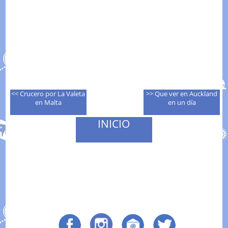
<< Crucero por La Valeta
>> Que ver en Auckland
en Malta
en un día
INICIO