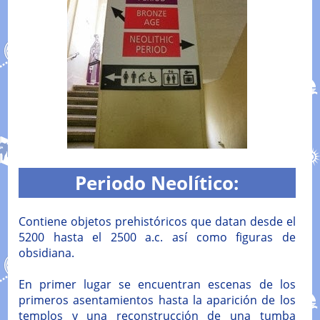
Periodo Neolítico:
Contiene objetos prehistóricos que datan desde el
5200 hasta el 2500 a.c. así como figuras de
obsidiana.
En primer lugar se encuentran escenas de los
primeros asentamientos hasta la aparición de los
templos y una reconstrucción de una tumba