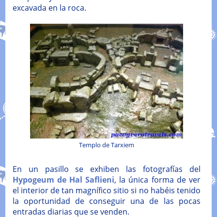
excavada en la roca.
Templo de Tarxiem
En un pasillo se exhiben las fotografías del
Hypogeum de Hal Saflieni
, la única forma de ver
el interior de tan magnífico sitio si no habéis tenido
la oportunidad de conseguir una de las pocas
entradas diarias que se venden.