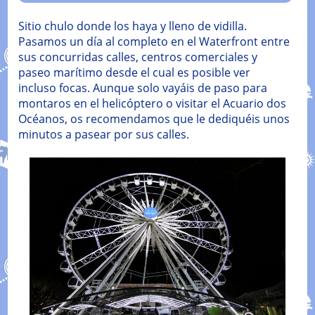
Sitio chulo donde los haya y lleno de vidilla.
Pasamos un día al completo en el Waterfront entre
sus concurridas calles, centros comerciales y
paseo marítimo desde el cual es posible ver
incluso focas. Aunque solo vayáis de paso para
montaros en el helicóptero o visitar el Acuario dos
Océanos, os recomendamos que le dediquéis unos
minutos a pasear por sus calles.