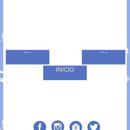
<< »
>> «
INICIO