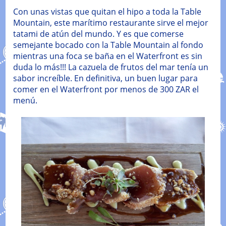
Con unas vistas que quitan el hipo a toda la Table
Mountain, este marítimo restaurante sirve el mejor
tatami de atún del mundo. Y es que comerse
semejante bocado con la Table Mountain al fondo
mientras una foca se baña en el Waterfront es sin
duda lo más!!! La cazuela de frutos del mar tenía un
sabor increíble. En definitiva, un buen lugar para
comer en el Waterfront por menos de 300 ZAR el
menú.