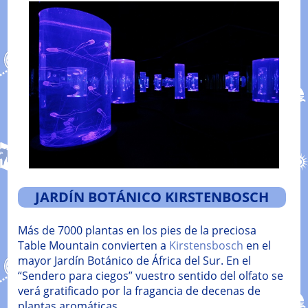
JARDÍN BOTÁNICO KIRSTENBOSCH
Más de 7000 plantas en los pies de la preciosa
Table Mountain convierten a
Kirstensbosch
en el
mayor Jardín Botánico de África del Sur. En el
“Sendero para ciegos” vuestro sentido del olfato se
verá gratificado por la fragancia de decenas de
plantas aromáticas.