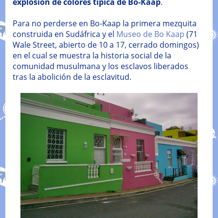
explosión de colores típica de Bo-Kaap
.
Para no perderse en Bo-Kaap la primera mezquita
construida en Sudáfrica y el
Museo de Bo Kaap
(71
Wale Street, abierto de 10 a 17, cerrado domingos)
en el cual se muestra la historia social de la
comunidad musulmana y los esclavos liberados
tras la abolición de la esclavitud.