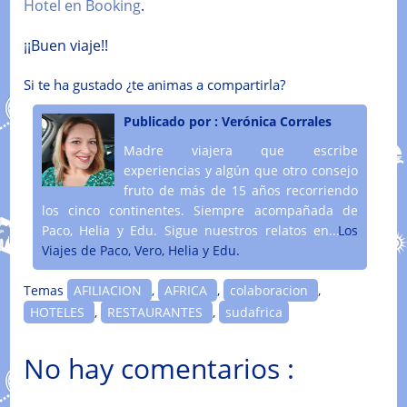
Hotel en Booking
.
¡¡Buen viaje!!
Si te ha gustado ¿te animas a compartirla?
Publicado por :
Verónica Corrales
Madre viajera que escribe
experiencias y algún que otro consejo
fruto de más de 15 años recorriendo
los cinco continentes. Siempre acompañada de
Paco, Helia y Edu. Sigue nuestros relatos en....
Los
Viajes de Paco, Vero, Helia y Edu.
Temas
AFILIACION
,
AFRICA
,
colaboracion
,
HOTELES
,
RESTAURANTES
,
sudafrica
No hay comentarios :