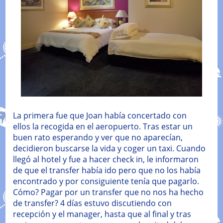
La primera fue que Joan había concertado con
ellos la recogida en el aeropuerto. Tras estar un
buen rato esperando y ver que no aparecían,
decidieron buscarse la vida y coger un taxi. Cuando
llegó al hotel y fue a hacer check in, le informaron
de que el transfer había ido pero que no los había
encontrado y por consiguiente tenía que pagarlo.
Cómo? Pagar por un transfer que no nos ha hecho
de transfer? 4 días estuvo discutiendo con
recepción y el manager, hasta que al final y tras