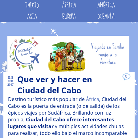
INICIO
ÁFRICA
AMÉRICA
ASIA
EUROPA
OCEANÍA
Que ver y hacer en
0
04
FEB
2017
Ciudad del Cabo
Destino turístico más popular de
África
, Ciudad del
Cabo es la puerta de entrada (o de salida) de los
épicos viajes por Sudáfrica. Brillando con luz
propia,
Ciudad del Cabo ofrece interesantes
lugares que visitar
y múltiples actividades chulas
para realizar, todo ello bajo el marco incomparable