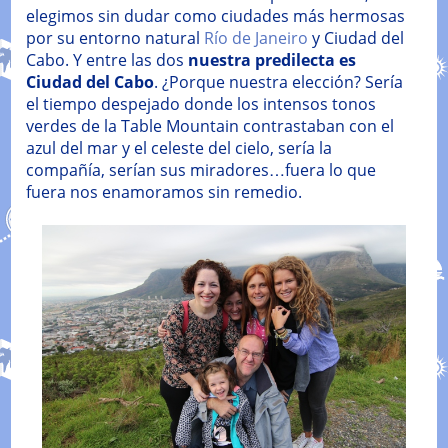
elegimos sin dudar como ciudades más hermosas
por su entorno natural
Río de Janeiro
y Ciudad del
Cabo. Y entre las dos
nuestra predilecta es
Ciudad del Cabo
. ¿Porque nuestra elección? Sería
el tiempo despejado donde los intensos tonos
verdes de la Table Mountain contrastaban con el
azul del mar y el celeste del cielo, sería la
compañía, serían sus miradores…fuera lo que
fuera nos enamoramos sin remedio.