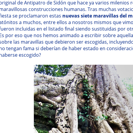
original de Antipatro de Sidón que hace ya varios milenios r
maravillosas construcciones humanas. Tras muchas votacio
fiesta se proclamaron estas
nuevas siete maravillas del
atónitos a muchos, entre ellos a nosotros mismos que vim
fueron incluidas en el listado final siendo sustituidas por
Es por eso que nos hemos animado a escribir sobre aquella 
sobre las maravillas que debieron ser escogidas, incluyend
no tengan fama si deberían de haber estado en consideraci
haberse escogido?