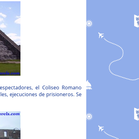
espectadores, el Coliseo Romano
es, ejecuciones de prisioneros. Se