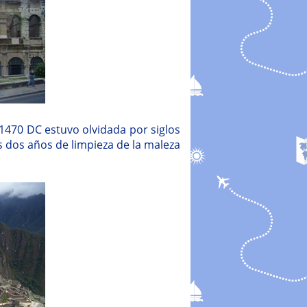
 1470 DC estuvo olvidada por siglos
s dos años de limpieza de la maleza