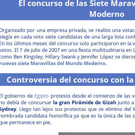
El concurso de las Siete Mara
Moderno
Organizado por una empresa privada, se realizo una votaci
elegía en cada voto siete candidatas de una larga lista co
En los últimos meses del concurso solo participaron en la 
votos. El 7 de julio de 2007 en una fiesta multitudinaria en
como Ben Kingsley, Hillary Swank y Jennifer López se diero
nuevas siete Maravillas del Mundo Moderno
.
Controversia del concurso con la
El gobierno de
Egipto
protesto desde el comienzo de las 
no debía de concursar
la gran Pirámide de Gizah
junto a
Sydney
. Llego tan lejos sus protestas que se elimino del 
nombrada candidata honorifica ya que es la única de las 
que permanece en pie.