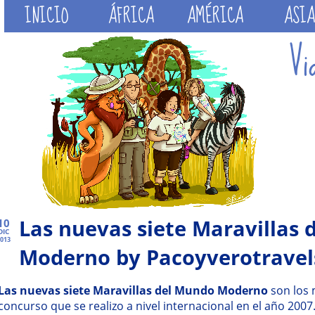
INICIO
ÁFRICA
AMÉRICA
ASIA
Las nuevas siete Maravillas
10
DIC
013
Moderno by Pacoyverotravel
Las nuevas siete Maravillas del Mundo Moderno
son los
concurso que se realizo a nivel internacional en el año 2007