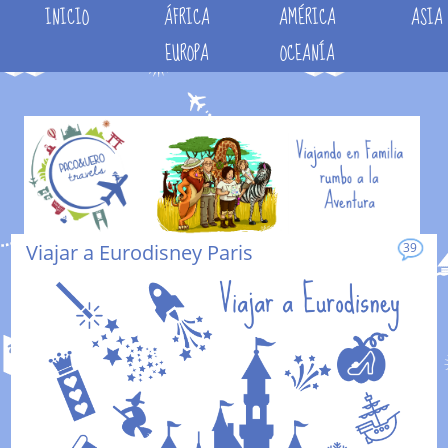
INICIO
ÁFRICA
AMÉRICA
ASIA
EUROPA
OCEANÍA
Viajar a Eurodisney Paris
39