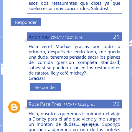
esos dos restaurantes que dices ya que
suelen estar muy concurridos. Saludos!
Responder
Anónimo
20/4/17 12:21 p. m.
Hola vero! Muchas gracias por todo lo
primero, después de leerlo todo, me queda
una duda, tenemos pensado sacar los planes
de comida (pensión completa standard)
sabes si se pueden usar en los restaurantes
de ratatouille y café mickey?
Gracias!
Responder
Ruta Para Tres
11/5/17 12:22 p. m.
Hola, nosotros queremos ir mirando el viaje
a Disney para el año que viene y me surgen
un montón de dudas....jejejejeje. Supongo
que nos alojaremos en uno de los hoteles