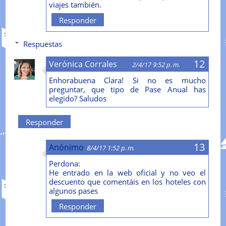
viajes también.
Responder
Respuestas
Verónica Corrales
2/4/17 9:52 p. m.
Enhorabuena Clara! Si no es mucho
preguntar, que tipo de Pase Anual has
elegido? Saludos
Responder
Anónimo
8/4/17 1:52 p. m.
Perdona:
He entrado en la web oficial y no veo el
descuento que comentáis en los hoteles con
algunos pases
Responder