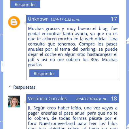
Responder
Unknown
19/4/17 4:32 p. m.
Muchas gracias y muy bueno el blog, fue
genial encontrar tanta ayuda, ya que no es
que te aclaren mucho en la web oficial. Una
consulta que tenemos. Compre los pases
anuales por el tema del parking, se puede
dejar el coche en algún sitio hastacanjear el
pdf y así no me cobren los 30e. Muchas
gracias
Responder
Respuestas
Verónica Corrales
20/4/17 10:00 p. m.
JL Según creo haber leído, una vez vayas a
pagar enseñas el pase anual para que no te
lo cobren, de todas formas pásate por el
foro Nuestroneverland para leer los hilos
que hay abiertos sobre el tema ya que