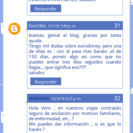
Responder
lourdes
7/1/18 7:49 p. m.
buenas, genial el blog. gracias por tanta
ayuda.
Tengo mil dudas sobre eurodisney pero una
de ellas es : con el pase mas barato ,el de
150 dias, poneis algo así como que no
puedes entrar tres dias seguidos cuando
llegas....que significa eso????
saludos
Responder
Anónimo
13/3/18 3:21 p. m.
Hola Vero , en vuestros viajes contratáis
seguro de anulación por motivos familiares,
de enfermedad, etc...?
Me puedes dar información , si es que lo
hacéis ?